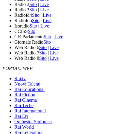
Radio 2
Sito
|
Live
Radio 3
Sito
|
Live
Radiofd4
Sito
|
Live
Radiofd5
Sito
|
Live
Isoradio
Sito
|
Live
CCISS
Sito
GR Parlamento
Sito
|
Live
Giornale Radio
Sito
Web Radio 6
Sito
|
Live
Web Radio 7
Sito
|
Live
Web Radio 8
Sito
|
Live
PORTALI WEB
Rai.tv
Nuovi Talenti
Rai Educational
Rai Fiction
Rai Cinema
Rai Teche
Rai International
Rai Eri
Orchestra Sinfonica
Rai World
Rai Letteratura