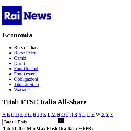
Economia
Borsa Italiana
Borse Estere
Cambi
Diritti
Fondi italiani
Fondi esteri
Obbligazioni
Titoli di Stato
Warrants
Titoli FTSE Italia All-Share
A
B
C
D
E
F
G
H
I
J
K
L
M
N
O
P
Q
R
S
T
U
V
W
X
Y
Z
Titoli
Uffic.
Min
Max
Flash
Ora flash
%Fl/Ri