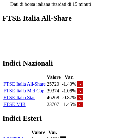
Dati di borsa italiana ritardati di 15 minuti
FTSE Italia All-Share
Indici Nazionali
Valore
Var.
FTSE Italia All-Share
25720
-1.40%
FTSE Italia Mid Cap
39374
-1.08%
FTSE Italia Star
46268
-0.87%
FTSE MIB
23707
-1.45%
Indici Esteri
Valore
Var.