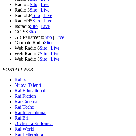
Radio 2
Sito
|
Live
Radio 3
Sito
|
Live
Radiofd4
Sito
|
Live
Radiofd5
Sito
|
Live
Isoradio
Sito
|
Live
CCISS
Sito
GR Parlamento
Sito
|
Live
Giornale Radio
Sito
Web Radio 6
Sito
|
Live
Web Radio 7
Sito
|
Live
Web Radio 8
Sito
|
Live
PORTALI WEB
Rai.tv
Nuovi Talenti
Rai Educational
Rai Fiction
Rai Cinema
Rai Teche
Rai International
Rai Eri
Orchestra Sinfonica
Rai World
Rai Letteratura