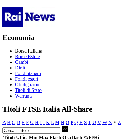
Economia
Borsa Italiana
Borse Estere
Cambi
Diritti
Fondi italiani
Fondi esteri
Obbligazioni
Titoli di Stato
Warrants
Titoli FTSE Italia All-Share
A
B
C
D
E
F
G
H
I
J
K
L
M
N
O
P
Q
R
S
T
U
V
W
X
Y
Z
Titoli
Uffic.
Min
Max
Flash
Ora flash
%Fl/Ri