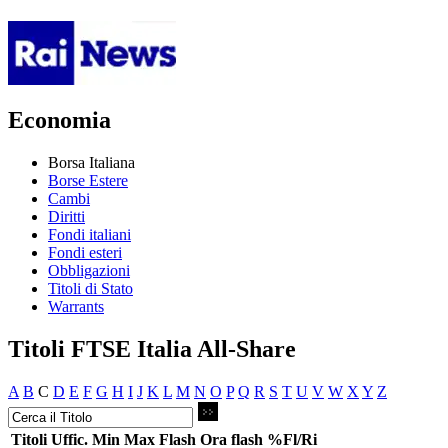
Economia
Borsa Italiana
Borse Estere
Cambi
Diritti
Fondi italiani
Fondi esteri
Obbligazioni
Titoli di Stato
Warrants
Titoli FTSE Italia All-Share
A
B
C
D
E
F
G
H
I
J
K
L
M
N
O
P
Q
R
S
T
U
V
W
X
Y
Z
Titoli
Uffic.
Min
Max
Flash
Ora flash
%Fl/Ri