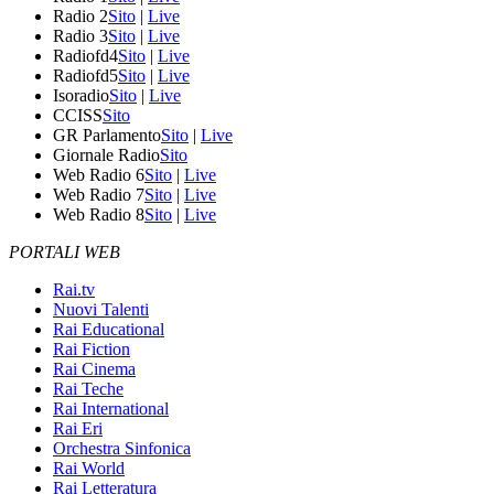
Radio 2
Sito
|
Live
Radio 3
Sito
|
Live
Radiofd4
Sito
|
Live
Radiofd5
Sito
|
Live
Isoradio
Sito
|
Live
CCISS
Sito
GR Parlamento
Sito
|
Live
Giornale Radio
Sito
Web Radio 6
Sito
|
Live
Web Radio 7
Sito
|
Live
Web Radio 8
Sito
|
Live
PORTALI WEB
Rai.tv
Nuovi Talenti
Rai Educational
Rai Fiction
Rai Cinema
Rai Teche
Rai International
Rai Eri
Orchestra Sinfonica
Rai World
Rai Letteratura