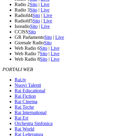
Radio 2
Sito
|
Live
Radio 3
Sito
|
Live
Radiofd4
Sito
|
Live
Radiofd5
Sito
|
Live
Isoradio
Sito
|
Live
CCISS
Sito
GR Parlamento
Sito
|
Live
Giornale Radio
Sito
Web Radio 6
Sito
|
Live
Web Radio 7
Sito
|
Live
Web Radio 8
Sito
|
Live
PORTALI WEB
Rai.tv
Nuovi Talenti
Rai Educational
Rai Fiction
Rai Cinema
Rai Teche
Rai International
Rai Eri
Orchestra Sinfonica
Rai World
Rai Letteratura