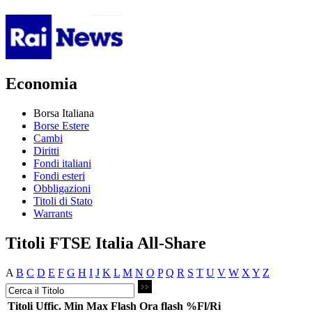
Economia
Borsa Italiana
Borse Estere
Cambi
Diritti
Fondi italiani
Fondi esteri
Obbligazioni
Titoli di Stato
Warrants
Titoli FTSE Italia All-Share
A
B
C
D
E
F
G
H
I
J
K
L
M
N
O
P
Q
R
S
T
U
V
W
X
Y
Z
Titoli
Uffic.
Min
Max
Flash
Ora flash
%Fl/Ri