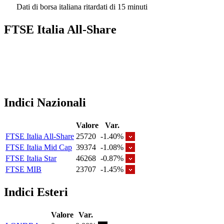
Dati di borsa italiana ritardati di 15 minuti
FTSE Italia All-Share
Indici Nazionali
Valore
Var.
FTSE Italia All-Share
25720
-1.40%
FTSE Italia Mid Cap
39374
-1.08%
FTSE Italia Star
46268
-0.87%
FTSE MIB
23707
-1.45%
Indici Esteri
Valore
Var.