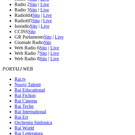
Radio 2
Sito
|
Live
Radio 3
Sito
|
Live
Radiofd4
Sito
|
Live
Radiofd5
Sito
|
Live
Isoradio
Sito
|
Live
CCISS
Sito
GR Parlamento
Sito
|
Live
Giornale Radio
Sito
Web Radio 6
Sito
|
Live
Web Radio 7
Sito
|
Live
Web Radio 8
Sito
|
Live
PORTALI WEB
Rai.tv
Nuovi Talenti
Rai Educational
Rai Fiction
Rai Cinema
Rai Teche
Rai International
Rai Eri
Orchestra Sinfonica
Rai World
Rai Letteratura