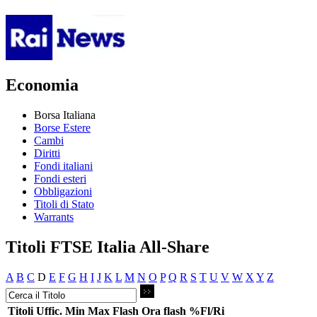
Economia
Borsa Italiana
Borse Estere
Cambi
Diritti
Fondi italiani
Fondi esteri
Obbligazioni
Titoli di Stato
Warrants
Titoli FTSE Italia All-Share
A
B
C
D
E
F
G
H
I
J
K
L
M
N
O
P
Q
R
S
T
U
V
W
X
Y
Z
Titoli
Uffic.
Min
Max
Flash
Ora flash
%Fl/Ri