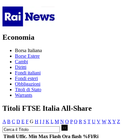
Economia
Borsa Italiana
Borse Estere
Cambi
Diritti
Fondi italiani
Fondi esteri
Obbligazioni
Titoli di Stato
Warrants
Titoli FTSE Italia All-Share
A
B
C
D
E
F
G
H
I
J
K
L
M
N
O
P
Q
R
S
T
U
V
W
X
Y
Z
Titoli
Uffic.
Min
Max
Flash
Ora flash
%Fl/Ri