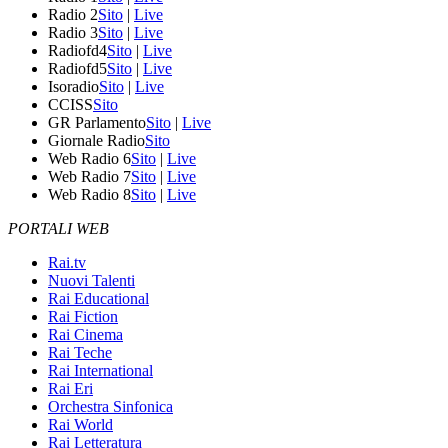
Radio 2
Sito
|
Live
Radio 3
Sito
|
Live
Radiofd4
Sito
|
Live
Radiofd5
Sito
|
Live
Isoradio
Sito
|
Live
CCISS
Sito
GR Parlamento
Sito
|
Live
Giornale Radio
Sito
Web Radio 6
Sito
|
Live
Web Radio 7
Sito
|
Live
Web Radio 8
Sito
|
Live
PORTALI WEB
Rai.tv
Nuovi Talenti
Rai Educational
Rai Fiction
Rai Cinema
Rai Teche
Rai International
Rai Eri
Orchestra Sinfonica
Rai World
Rai Letteratura