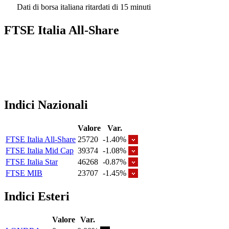
Dati di borsa italiana ritardati di 15 minuti
FTSE Italia All-Share
Indici Nazionali
Valore
Var.
FTSE Italia All-Share
25720
-1.40%
FTSE Italia Mid Cap
39374
-1.08%
FTSE Italia Star
46268
-0.87%
FTSE MIB
23707
-1.45%
Indici Esteri
Valore
Var.