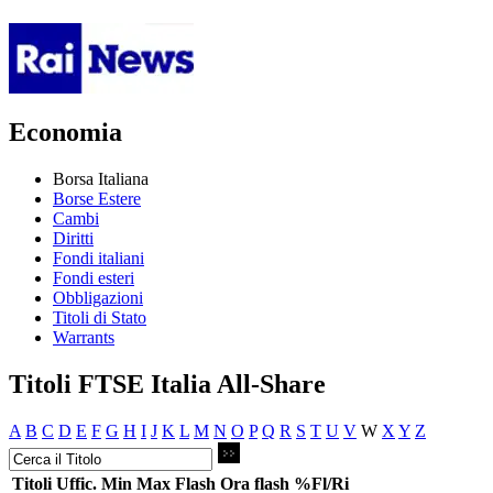
Economia
Borsa Italiana
Borse Estere
Cambi
Diritti
Fondi italiani
Fondi esteri
Obbligazioni
Titoli di Stato
Warrants
Titoli FTSE Italia All-Share
A
B
C
D
E
F
G
H
I
J
K
L
M
N
O
P
Q
R
S
T
U
V
W
X
Y
Z
Titoli
Uffic.
Min
Max
Flash
Ora flash
%Fl/Ri