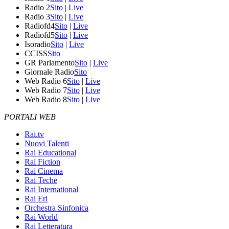
Radio 2
Sito
|
Live
Radio 3
Sito
|
Live
Radiofd4
Sito
|
Live
Radiofd5
Sito
|
Live
Isoradio
Sito
|
Live
CCISS
Sito
GR Parlamento
Sito
|
Live
Giornale Radio
Sito
Web Radio 6
Sito
|
Live
Web Radio 7
Sito
|
Live
Web Radio 8
Sito
|
Live
PORTALI WEB
Rai.tv
Nuovi Talenti
Rai Educational
Rai Fiction
Rai Cinema
Rai Teche
Rai International
Rai Eri
Orchestra Sinfonica
Rai World
Rai Letteratura