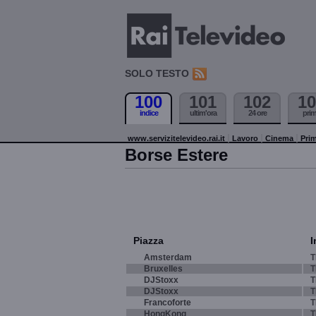
SOLO TESTO
100
101
102
10
indice
ultim'ora
24 ore
pri
www.servizitelevideo.rai.it
Lavoro
Cinema
Prim
Borse Estere
Piazza
I
Amsterdam
T
Bruxelles
T
DJStoxx
T
DJStoxx
T
Francoforte
T
HongKong
T