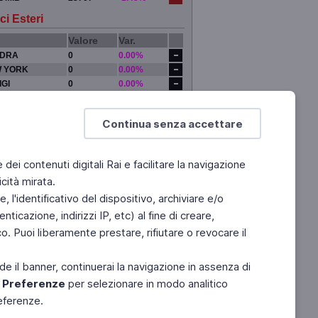
ci Esteri
Valore
Var.
DRA
0
0.00%
 YORK
0
0.00%
IGI
0
0.00%
YO
0
0.00%
Continua senza accettare
e dei contenuti digitali Rai e facilitare la navigazione
cità mirata.
 l'identificativo del dispositivo, archiviare e/o
ticazione, indirizzi IP, etc) al fine di creare,
. Puoi liberamente prestare, rifiutare o revocare il
de il banner, continuerai la navigazione in assenza di
e
Preferenze
per selezionare in modo analitico
referenze.