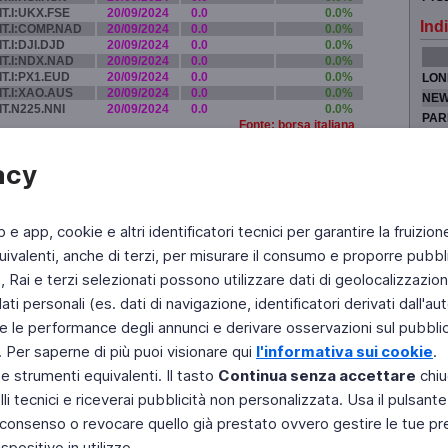
IT.I:UKX.FSE
20/09/2024
0.0
0.0%
Indi
IT.I:COMP.NAD
20/09/2024
0.0
0.0%
IT.I:DJI.DJD
20/09/2024
0.0
0.0%
IT.I:NDX.NAD
20/09/2024
0.0
0.0%
IT.I:PX1.EUD
20/09/2024
0.0
0.0%
LON
IT.I:XAO.AUS
20/09/2024
0.0
0.0%
NEW
IT.N225.NNI
20/09/2024
0.0
0.0%
PAR
Fonte: borsa italiana
TOK
acy
b e app, cookie e altri identificatori tecnici per garantire la fruizion
Fai di Televideo la tua Home Page
Chi Siamo
Scrivici
ivalenti, anche di terzi, per misurare il consumo e proporre pubbli
Rai e terzi selezionati possono utilizzare dati di geolocalizzazione,
Copyright © 2011 Rai - Tutti i diritti riservati
Engineered by RAI - Reti e Piattaforme
 personali (es. dati di navigazione, identificatori derivati dall'auten
e le performance degli annunci e derivare osservazioni sul pubblico
. Per saperne di più puoi visionare qui
l'informativa sui cookie
.
 e strumenti equivalenti. Il tasto
Continua senza accettare
chiu
li tecnici e riceverai pubblicità non personalizzata. Usa il pulsant
 il consenso o revocare quello già prestato ovvero gestire le tue p
positivo in utilizzo.