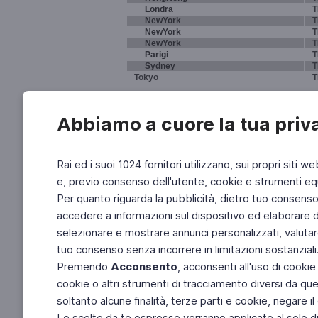
Londra
T
NewYork
T
NewYork
T
NewYork
T
Parigi
T
Sydney
T
Tokyo
T
Abbiamo a cuore la tua priv
Rai ed i suoi 1024 fornitori utilizzano, sui propri siti we
e, previo consenso dell'utente, cookie e strumenti equ
Per quanto riguarda la pubblicità, dietro tuo consenso, 
accedere a informazioni sul dispositivo ed elaborare dati
selezionare e mostrare annunci personalizzati, valutar
tuo consenso senza incorrere in limitazioni sostanziali
Premendo
Acconsento
, acconsenti all'uso di cookie
cookie o altri strumenti di tracciamento diversi da quel
soltanto alcune finalità, terze parti e cookie, negare
Le scelte da te espresse verranno applicate al solo dis