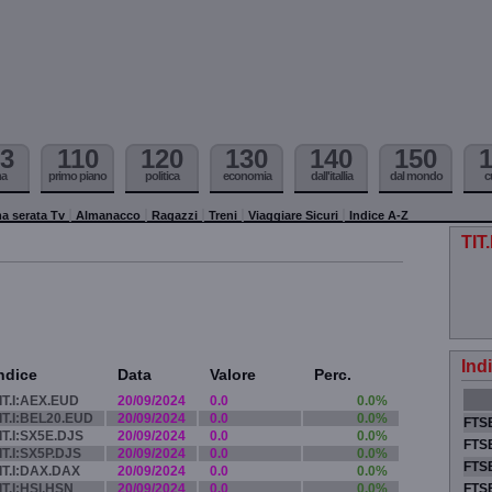
3
110
120
130
140
150
ma
primo piano
politica
economia
dall'itallia
dal mondo
c
a serata Tv
Almanacco
Ragazzi
Treni
Viaggiare Sicuri
Indice A-Z
TIT
Ind
ndice
Data
Valore
Perc.
IT.I:AEX.EUD
20/09/2024
0.0
0.0%
IT.I:BEL20.EUD
20/09/2024
0.0
0.0%
FTSE
IT.I:SX5E.DJS
20/09/2024
0.0
0.0%
FTSE
IT.I:SX5P.DJS
20/09/2024
0.0
0.0%
FTSE
IT.I:DAX.DAX
20/09/2024
0.0
0.0%
IT.I:HSI.HSN
20/09/2024
0.0
0.0%
FTS