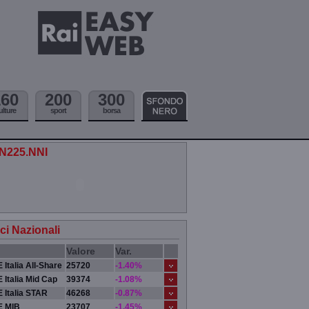
160
200
300
ulture
sport
borsa
.N225.NNI
ici Nazionali
Valore
Var.
 Italia All-Share
25720
-1.40%
 Italia Mid Cap
39374
-1.08%
 Italia STAR
46268
-0.87%
E MIB
23707
-1.45%