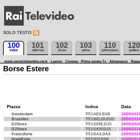
SOLO TESTO
100
101
102
103
110
120
indice
ultim'ora
24 ore
prima
primo piano
politica
www.servizitelevideo.rai.it
Lavoro
Cinema
Prima serata Tv
Almanacco
Raga
Borse Estere
Piazza
Indice
Data
Amsterdam
TIT.I:AEX.EUD
20/09/202
Bruxelles
TIT.I:BEL20.EUD
20/09/202
DJStoxx
TIT.I:SX5E.DJS
20/09/202
DJStoxx
TIT.I:SX5P.DJS
20/09/202
Francoforte
TIT.I:DAX.DAX
20/09/202
HongKong
TIT.I:HSI.HSN
20/09/202