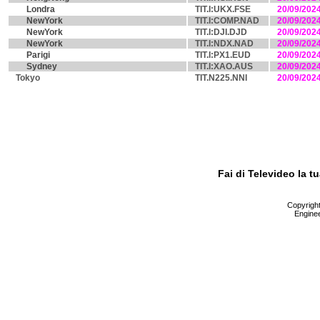
Londra
TIT.I:UKX.FSE
20/09/202
NewYork
TIT.I:COMP.NAD
20/09/202
NewYork
TIT.I:DJI.DJD
20/09/202
NewYork
TIT.I:NDX.NAD
20/09/202
Parigi
TIT.I:PX1.EUD
20/09/202
Sydney
TIT.I:XAO.AUS
20/09/202
Tokyo
TIT.N225.NNI
20/09/202
Fai di Televideo la 
Copyright 
Enginee