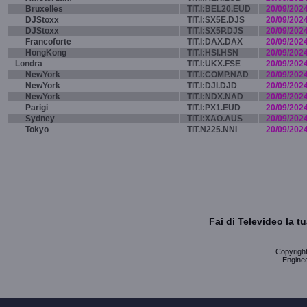
Bruxelles
TIT.I:BEL20.EUD
20/09/202
DJStoxx
TIT.I:SX5E.DJS
20/09/202
DJStoxx
TIT.I:SX5P.DJS
20/09/202
Francoforte
TIT.I:DAX.DAX
20/09/202
HongKong
TIT.I:HSI.HSN
20/09/202
Londra
TIT.I:UKX.FSE
20/09/202
NewYork
TIT.I:COMP.NAD
20/09/202
NewYork
TIT.I:DJI.DJD
20/09/202
NewYork
TIT.I:NDX.NAD
20/09/202
Parigi
TIT.I:PX1.EUD
20/09/202
Sydney
TIT.I:XAO.AUS
20/09/202
Tokyo
TIT.N225.NNI
20/09/202
Fai di Televideo la 
Copyright 
Enginee