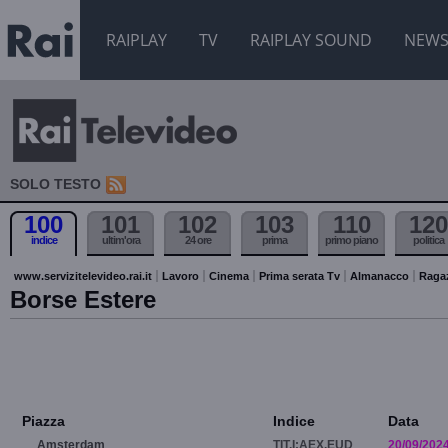
RAIPLAY
TV
RAIPLAY SOUND
NEW
SOLO TESTO
100
101
102
103
110
120
indice
ultim'ora
24 ore
prima
primo piano
politica
www.servizitelevideo.rai.it
Lavoro
Cinema
Prima serata Tv
Almanacco
Raga
Borse Estere
Piazza
Indice
Data
Amsterdam
TIT.I:AEX.EUD
20/09/202