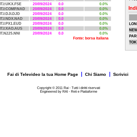
IT.I:UKX.FSE
20/09/2024
0.0
0.0%
Indi
IT.I:COMP.NAD
20/09/2024
0.0
0.0%
IT.I:DJI.DJD
20/09/2024
0.0
0.0%
IT.I:NDX.NAD
20/09/2024
0.0
0.0%
IT.I:PX1.EUD
20/09/2024
0.0
0.0%
LON
IT.I:XAO.AUS
20/09/2024
0.0
0.0%
NEW
IT.N225.NNI
20/09/2024
0.0
0.0%
PAR
Fonte: borsa italiana
TOK
Fai di Televideo la tua Home Page
Chi Siamo
Scrivici
Copyright © 2011 Rai - Tutti i diritti riservati
Engineered by RAI - Reti e Piattaforme