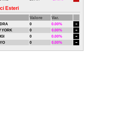
ci Esteri
Valore
Var.
DRA
0
0.00%
 YORK
0
0.00%
IGI
0
0.00%
YO
0
0.00%