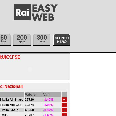
160
200
300
ulture
sport
borsa
.I:UKX.FSE
ici Nazionali
Valore
Var.
 Italia All-Share
25720
-1.40%
 Italia Mid Cap
39374
-1.08%
 Italia STAR
46268
-0.87%
E MIB
23707
-1.45%