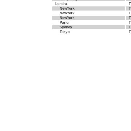
Londra
T
NewYork
T
NewYork
T
NewYork
T
Parigi
T
Sydney
T
Tokyo
T