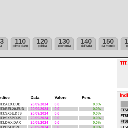
3
110
120
130
140
150
ma
primo piano
politica
economia
dall'itallia
dal mondo
c
TIT
Ind
ndice
Data
Valore
Perc.
IT.I:AEX.EUD
20/09/2024
0.0
0.0%
IT.I:BEL20.EUD
20/09/2024
0.0
0.0%
FTSE
IT.I:SX5E.DJS
20/09/2024
0.0
0.0%
FTSE
IT.I:SX5P.DJS
20/09/2024
0.0
0.0%
FTSE
IT.I:DAX.DAX
20/09/2024
0.0
0.0%
IT.I:HSI.HSN
20/09/2024
0.0
0.0%
FTS