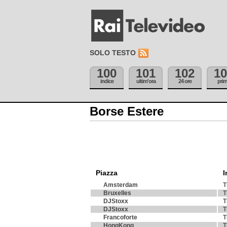
SOLO TESTO
100
101
102
10
indice
ultim'ora
24 ore
pri
Borse Estere
Piazza
I
Amsterdam
T
Bruxelles
T
DJStoxx
T
DJStoxx
T
Francoforte
T
HongKong
T