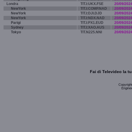
Londra
TIT.I:UKX.FSE
20/09/202
NewYork
TIT.I:COMP.NAD
20/09/202
NewYork
TIT.I:DJI.DJD
20/09/202
NewYork
TIT.I:NDX.NAD
20/09/202
Parigi
TIT.I:PX1.EUD
20/09/202
Sydney
TIT.I:XAO.AUS
20/09/202
Tokyo
TIT.N225.NNI
20/09/202
Fai di Televideo la 
Copyright 
Enginee