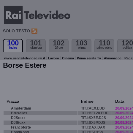
SOLO TESTO
100
101
102
103
110
120
indice
ultim'ora
24 ore
prima
primo piano
politica
www.servizitelevideo.rai.it
Lavoro
Cinema
Prima serata Tv
Almanacco
Raga
Borse Estere
Piazza
Indice
Data
Amsterdam
TIT.I:AEX.EUD
20/09/202
Bruxelles
TIT.I:BEL20.EUD
20/09/202
DJStoxx
TIT.I:SX5E.DJS
20/09/202
DJStoxx
TIT.I:SX5P.DJS
20/09/202
Francoforte
TIT.I:DAX.DAX
20/09/202
HongKong
TIT.I:HSI.HSN
20/09/202