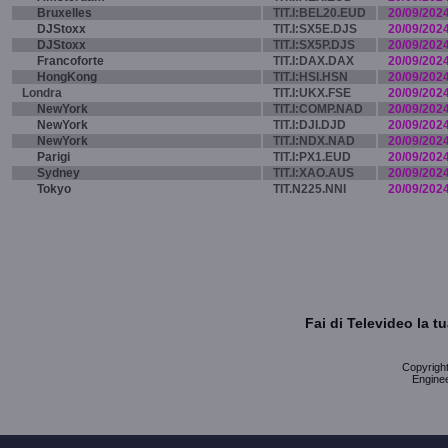
Bruxelles
TIT.I:BEL20.EUD
20/09/202
DJStoxx
TIT.I:SX5E.DJS
20/09/202
DJStoxx
TIT.I:SX5P.DJS
20/09/202
Francoforte
TIT.I:DAX.DAX
20/09/202
HongKong
TIT.I:HSI.HSN
20/09/202
Londra
TIT.I:UKX.FSE
20/09/202
NewYork
TIT.I:COMP.NAD
20/09/202
NewYork
TIT.I:DJI.DJD
20/09/202
NewYork
TIT.I:NDX.NAD
20/09/202
Parigi
TIT.I:PX1.EUD
20/09/202
Sydney
TIT.I:XAO.AUS
20/09/202
Tokyo
TIT.N225.NNI
20/09/202
Fai di Televideo la 
Copyright 
Enginee