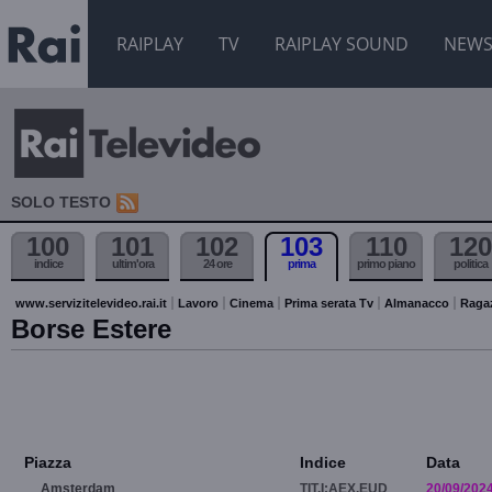
RAIPLAY
TV
RAIPLAY SOUND
NEW
SOLO TESTO
100
101
102
103
110
120
indice
ultim'ora
24 ore
prima
primo piano
politica
www.servizitelevideo.rai.it
Lavoro
Cinema
Prima serata Tv
Almanacco
Raga
Borse Estere
Piazza
Indice
Data
Amsterdam
TIT.I:AEX.EUD
20/09/202