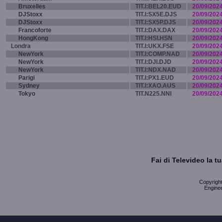
Bruxelles
TIT.I:BEL20.EUD
20/09/202
DJStoxx
TIT.I:SX5E.DJS
20/09/202
DJStoxx
TIT.I:SX5P.DJS
20/09/202
Francoforte
TIT.I:DAX.DAX
20/09/202
HongKong
TIT.I:HSI.HSN
20/09/202
Londra
TIT.I:UKX.FSE
20/09/202
NewYork
TIT.I:COMP.NAD
20/09/202
NewYork
TIT.I:DJI.DJD
20/09/202
NewYork
TIT.I:NDX.NAD
20/09/202
Parigi
TIT.I:PX1.EUD
20/09/202
Sydney
TIT.I:XAO.AUS
20/09/202
Tokyo
TIT.N225.NNI
20/09/202
Fai di Televideo la 
Copyright 
Enginee