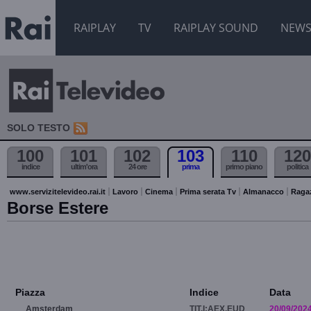
RAIPLAY
TV
RAIPLAY SOUND
NEW
SOLO TESTO
100
101
102
103
110
120
indice
ultim'ora
24 ore
prima
primo piano
politica
www.servizitelevideo.rai.it
Lavoro
Cinema
Prima serata Tv
Almanacco
Raga
Borse Estere
Piazza
Indice
Data
Amsterdam
TIT.I:AEX.EUD
20/09/202