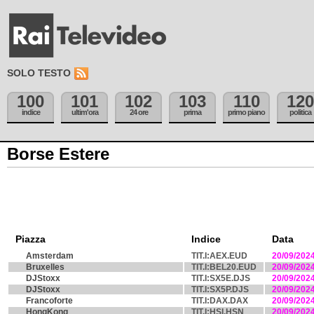
SOLO TESTO
100
101
102
103
110
120
indice
ultim'ora
24 ore
prima
primo piano
politica
Borse Estere
Piazza
Indice
Data
Amsterdam
TIT.I:AEX.EUD
20/09/202
Bruxelles
TIT.I:BEL20.EUD
20/09/202
DJStoxx
TIT.I:SX5E.DJS
20/09/202
DJStoxx
TIT.I:SX5P.DJS
20/09/202
Francoforte
TIT.I:DAX.DAX
20/09/202
HongKong
TIT.I:HSI.HSN
20/09/202