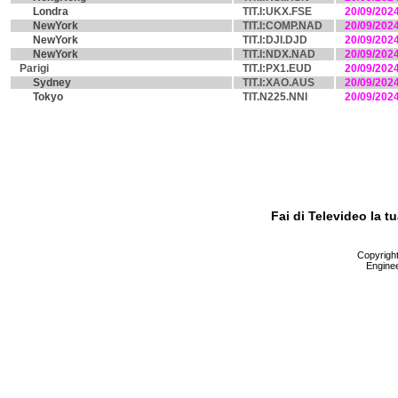
Londra
TIT.I:UKX.FSE
20/09/202
NewYork
TIT.I:COMP.NAD
20/09/202
NewYork
TIT.I:DJI.DJD
20/09/202
NewYork
TIT.I:NDX.NAD
20/09/202
Parigi
TIT.I:PX1.EUD
20/09/202
Sydney
TIT.I:XAO.AUS
20/09/202
Tokyo
TIT.N225.NNI
20/09/202
Fai di Televideo la 
Copyright 
Enginee