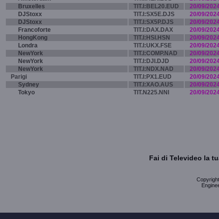
Bruxelles
TIT.I:BEL20.EUD
20/09/202
DJStoxx
TIT.I:SX5E.DJS
20/09/202
DJStoxx
TIT.I:SX5P.DJS
20/09/202
Francoforte
TIT.I:DAX.DAX
20/09/202
HongKong
TIT.I:HSI.HSN
20/09/202
Londra
TIT.I:UKX.FSE
20/09/202
NewYork
TIT.I:COMP.NAD
20/09/202
NewYork
TIT.I:DJI.DJD
20/09/202
NewYork
TIT.I:NDX.NAD
20/09/202
Parigi
TIT.I:PX1.EUD
20/09/202
Sydney
TIT.I:XAO.AUS
20/09/202
Tokyo
TIT.N225.NNI
20/09/202
Fai di Televideo la 
Copyright 
Enginee