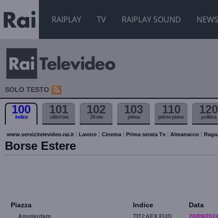
RAIPLAY
TV
RAIPLAY SOUND
NEW
SOLO TESTO
100
101
102
103
110
120
indice
ultim'ora
24 ore
prima
primo piano
politica
www.servizitelevideo.rai.it
Lavoro
Cinema
Prima serata Tv
Almanacco
Raga
Borse Estere
Piazza
Indice
Data
Amsterdam
TIT.I:AEX.EUD
20/09/202