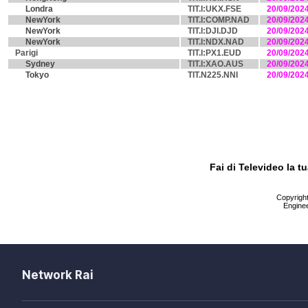
Londra
TIT.I:UKX.FSE
20/09/202
NewYork
TIT.I:COMP.NAD
20/09/202
NewYork
TIT.I:DJI.DJD
20/09/202
NewYork
TIT.I:NDX.NAD
20/09/202
Parigi
TIT.I:PX1.EUD
20/09/202
Sydney
TIT.I:XAO.AUS
20/09/202
Tokyo
TIT.N225.NNI
20/09/202
Fai di Televideo la 
Copyright 
Enginee