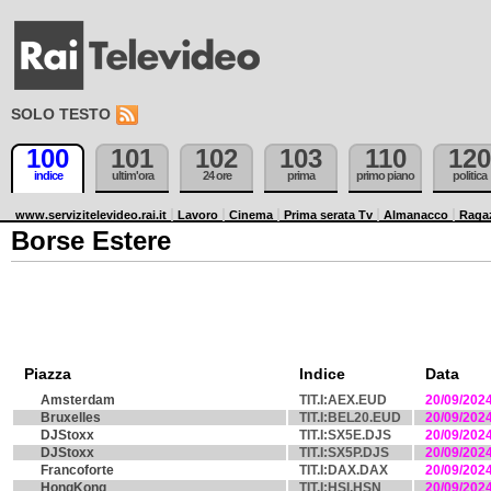
SOLO TESTO
100
101
102
103
110
120
indice
ultim'ora
24 ore
prima
primo piano
politica
www.servizitelevideo.rai.it
Lavoro
Cinema
Prima serata Tv
Almanacco
Raga
Borse Estere
Piazza
Indice
Data
Amsterdam
TIT.I:AEX.EUD
20/09/202
Bruxelles
TIT.I:BEL20.EUD
20/09/202
DJStoxx
TIT.I:SX5E.DJS
20/09/202
DJStoxx
TIT.I:SX5P.DJS
20/09/202
Francoforte
TIT.I:DAX.DAX
20/09/202
HongKong
TIT.I:HSI.HSN
20/09/202