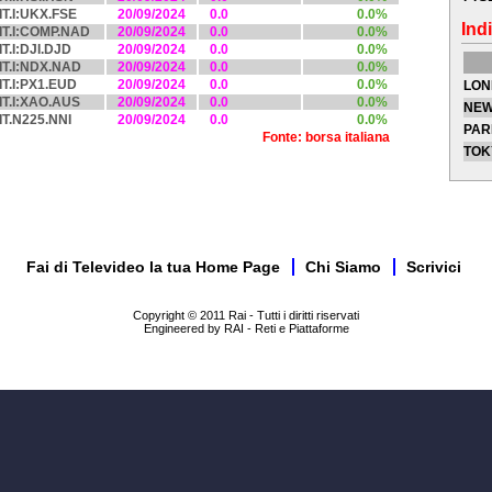
IT.I:UKX.FSE
20/09/2024
0.0
0.0%
Indi
IT.I:COMP.NAD
20/09/2024
0.0
0.0%
IT.I:DJI.DJD
20/09/2024
0.0
0.0%
IT.I:NDX.NAD
20/09/2024
0.0
0.0%
IT.I:PX1.EUD
20/09/2024
0.0
0.0%
LON
IT.I:XAO.AUS
20/09/2024
0.0
0.0%
NEW
IT.N225.NNI
20/09/2024
0.0
0.0%
PAR
Fonte: borsa italiana
TOK
Fai di Televideo la tua Home Page
Chi Siamo
Scrivici
Copyright © 2011 Rai - Tutti i diritti riservati
Engineered by RAI - Reti e Piattaforme