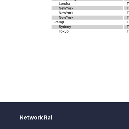
Londra
T
NewYork
T
NewYork
T
NewYork
T
Parigi
T
Sydney
T
Tokyo
T