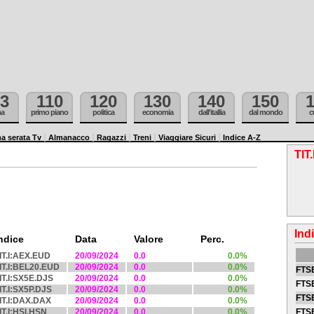
3
110
120
130
140
150
ma
primo piano
politica
economia
dall'itallia
dal mondo
c
a serata Tv
Almanacco
Ragazzi
Treni
Viaggiare Sicuri
Indice A-Z
TIT
Ind
ndice
Data
Valore
Perc.
IT.I:AEX.EUD
20/09/2024
0.0
0.0%
IT.I:BEL20.EUD
20/09/2024
0.0
0.0%
FTSE
IT.I:SX5E.DJS
20/09/2024
0.0
0.0%
FTSE
IT.I:SX5P.DJS
20/09/2024
0.0
0.0%
FTSE
IT.I:DAX.DAX
20/09/2024
0.0
0.0%
IT.I:HSI.HSN
20/09/2024
0.0
0.0%
FTS