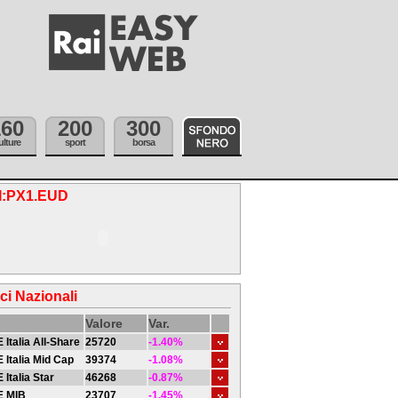
160
200
300
ulture
sport
borsa
.I:PX1.EUD
ici Nazionali
Valore
Var.
 Italia All-Share
25720
-1.40%
 Italia Mid Cap
39374
-1.08%
 Italia Star
46268
-0.87%
E MIB
23707
-1.45%