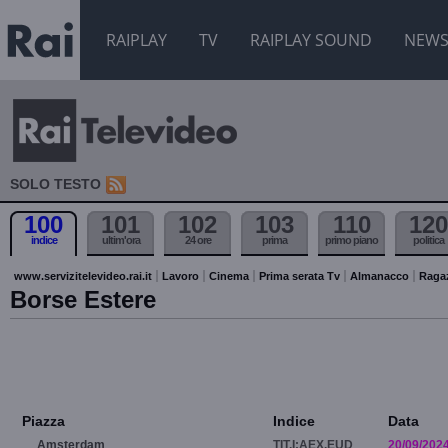
RAIPLAY
TV
RAIPLAY SOUND
NEW
SOLO TESTO
100
101
102
103
110
120
indice
ultim'ora
24 ore
prima
primo piano
politica
www.servizitelevideo.rai.it
Lavoro
Cinema
Prima serata Tv
Almanacco
Raga
Borse Estere
Piazza
Indice
Data
Amsterdam
TIT.I:AEX.EUD
20/09/202