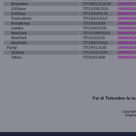
Bruxelles
TIT.I:BEL20.EUD
20/09/202
DJStoxx
TIT.I:SX5E.DJS
20/09/202
DJStoxx
TIT.I:SX5P.DJS
20/09/202
Francoforte
TIT.I:DAX.DAX
20/09/202
HongKong
TIT.I:HSI.HSN
20/09/202
Londra
TIT.I:UKX.FSE
20/09/202
NewYork
TIT.I:COMP.NAD
20/09/202
NewYork
TIT.I:DJI.DJD
20/09/202
NewYork
TIT.I:NDX.NAD
20/09/202
Parigi
TIT.I:PX1.EUD
20/09/202
Sydney
TIT.I:XAO.AUS
20/09/202
Tokyo
TIT.N225.NNI
20/09/202
Fai di Televideo la 
Copyright 
Enginee