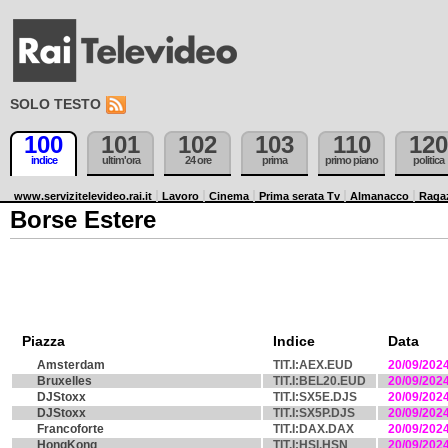
SOLO TESTO
100
101
102
103
110
120
indice
ultim'ora
24 ore
prima
primo piano
politica
www.servizitelevideo.rai.it
Lavoro
Cinema
Prima serata Tv
Almanacco
Raga
Borse Estere
Piazza
Indice
Data
Amsterdam
TIT.I:AEX.EUD
20/09/202
Bruxelles
TIT.I:BEL20.EUD
20/09/202
DJStoxx
TIT.I:SX5E.DJS
20/09/202
DJStoxx
TIT.I:SX5P.DJS
20/09/202
Francoforte
TIT.I:DAX.DAX
20/09/202
HongKong
TIT.I:HSI.HSN
20/09/202