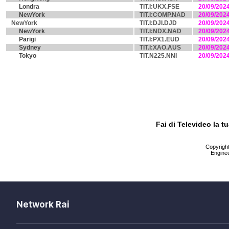
Londra
TIT.I:UKX.FSE
20/09/202
NewYork
TIT.I:COMP.NAD
20/09/202
NewYork
TIT.I:DJI.DJD
20/09/202
NewYork
TIT.I:NDX.NAD
20/09/202
Parigi
TIT.I:PX1.EUD
20/09/202
Sydney
TIT.I:XAO.AUS
20/09/202
Tokyo
TIT.N225.NNI
20/09/202
Fai di Televideo la 
Copyright 
Enginee