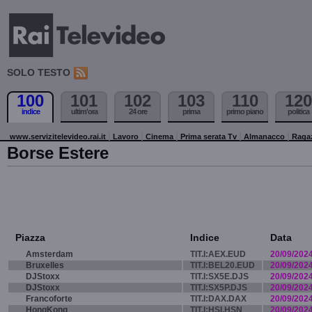
SOLO TESTO
100
101
102
103
110
120
indice
ultim'ora
24 ore
prima
primo piano
politica
www.servizitelevideo.rai.it
Lavoro
Cinema
Prima serata Tv
Almanacco
Raga
Borse Estere
Piazza
Indice
Data
Amsterdam
TIT.I:AEX.EUD
20/09/202
Bruxelles
TIT.I:BEL20.EUD
20/09/202
DJStoxx
TIT.I:SX5E.DJS
20/09/202
DJStoxx
TIT.I:SX5P.DJS
20/09/202
Francoforte
TIT.I:DAX.DAX
20/09/202
HongKong
TIT.I:HSI.HSN
20/09/202