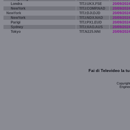
Londra
TIT.I:UKX.FSE
20/09/202
NewYork
TIT.I:COMP.NAD
20/09/202
NewYork
TIT.I:DJI.DJD
20/09/202
NewYork
TIT.I:NDX.NAD
20/09/202
Parigi
TIT.I:PX1.EUD
20/09/202
Sydney
TIT.I:XAO.AUS
20/09/202
Tokyo
TIT.N225.NNI
20/09/202
Fai di Televideo la 
Copyright 
Enginee