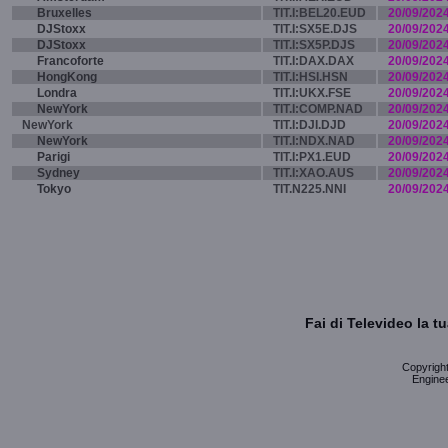
Bruxelles
TIT.I:BEL20.EUD
20/09/202
DJStoxx
TIT.I:SX5E.DJS
20/09/202
DJStoxx
TIT.I:SX5P.DJS
20/09/202
Francoforte
TIT.I:DAX.DAX
20/09/202
HongKong
TIT.I:HSI.HSN
20/09/202
Londra
TIT.I:UKX.FSE
20/09/202
NewYork
TIT.I:COMP.NAD
20/09/202
NewYork
TIT.I:DJI.DJD
20/09/202
NewYork
TIT.I:NDX.NAD
20/09/202
Parigi
TIT.I:PX1.EUD
20/09/202
Sydney
TIT.I:XAO.AUS
20/09/202
Tokyo
TIT.N225.NNI
20/09/202
Fai di Televideo la 
Copyright 
Enginee