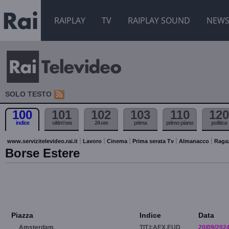
RAIPLAY
TV
RAIPLAY SOUND
NEW
SOLO TESTO
100
101
102
103
110
120
indice
ultim'ora
24 ore
prima
primo piano
politica
www.servizitelevideo.rai.it
Lavoro
Cinema
Prima serata Tv
Almanacco
Raga
Borse Estere
Piazza
Indice
Data
Amsterdam
TIT.I:AEX.EUD
20/09/202