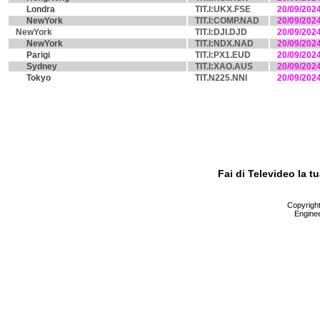
Londra
TIT.I:UKX.FSE
20/09/202
NewYork
TIT.I:COMP.NAD
20/09/202
NewYork
TIT.I:DJI.DJD
20/09/202
NewYork
TIT.I:NDX.NAD
20/09/202
Parigi
TIT.I:PX1.EUD
20/09/202
Sydney
TIT.I:XAO.AUS
20/09/202
Tokyo
TIT.N225.NNI
20/09/202
Fai di Televideo la 
Copyright 
Enginee