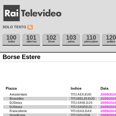
SOLO TESTO
100
101
102
103
110
120
indice
ultim'ora
24 ore
prima
primo piano
politica
Borse Estere
Piazza
Indice
Data
Amsterdam
TIT.I:AEX.EUD
20/09/202
Bruxelles
TIT.I:BEL20.EUD
20/09/202
DJStoxx
TIT.I:SX5E.DJS
20/09/202
DJStoxx
TIT.I:SX5P.DJS
20/09/202
Francoforte
TIT.I:DAX.DAX
20/09/202
HongKong
TIT.I:HSI.HSN
20/09/202