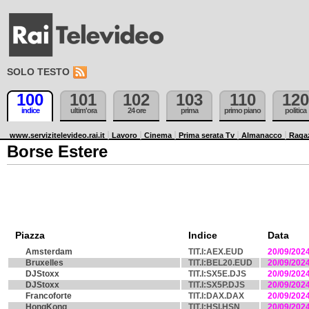
SOLO TESTO
100
101
102
103
110
120
indice
ultim'ora
24 ore
prima
primo piano
politica
www.servizitelevideo.rai.it
Lavoro
Cinema
Prima serata Tv
Almanacco
Raga
Borse Estere
Piazza
Indice
Data
Amsterdam
TIT.I:AEX.EUD
20/09/202
Bruxelles
TIT.I:BEL20.EUD
20/09/202
DJStoxx
TIT.I:SX5E.DJS
20/09/202
DJStoxx
TIT.I:SX5P.DJS
20/09/202
Francoforte
TIT.I:DAX.DAX
20/09/202
HongKong
TIT.I:HSI.HSN
20/09/202