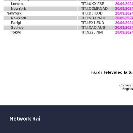
Londra
TIT.I:UKX.FSE
20/09/202
NewYork
TIT.I:COMP.NAD
20/09/202
NewYork
TIT.I:DJI.DJD
20/09/202
NewYork
TIT.I:NDX.NAD
20/09/202
Parigi
TIT.I:PX1.EUD
20/09/202
Sydney
TIT.I:XAO.AUS
20/09/202
Tokyo
TIT.N225.NNI
20/09/202
Fai di Televideo la 
Copyright 
Enginee