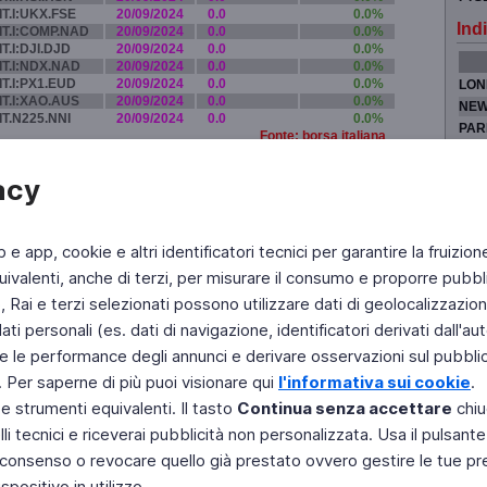
IT.I:UKX.FSE
20/09/2024
0.0
0.0%
Indi
IT.I:COMP.NAD
20/09/2024
0.0
0.0%
IT.I:DJI.DJD
20/09/2024
0.0
0.0%
IT.I:NDX.NAD
20/09/2024
0.0
0.0%
IT.I:PX1.EUD
20/09/2024
0.0
0.0%
LON
IT.I:XAO.AUS
20/09/2024
0.0
0.0%
NEW
IT.N225.NNI
20/09/2024
0.0
0.0%
PAR
Fonte: borsa italiana
TOK
acy
b e app, cookie e altri identificatori tecnici per garantire la fruizion
Fai di Televideo la tua Home Page
Chi Siamo
Scrivici
ivalenti, anche di terzi, per misurare il consumo e proporre pubbli
Rai e terzi selezionati possono utilizzare dati di geolocalizzazione,
Copyright © 2011 Rai - Tutti i diritti riservati
Engineered by RAI - Reti e Piattaforme
 personali (es. dati di navigazione, identificatori derivati dall'auten
e le performance degli annunci e derivare osservazioni sul pubblico
. Per saperne di più puoi visionare qui
l'informativa sui cookie
.
 e strumenti equivalenti. Il tasto
Continua senza accettare
chiu
li tecnici e riceverai pubblicità non personalizzata. Usa il pulsant
 il consenso o revocare quello già prestato ovvero gestire le tue p
positivo in utilizzo.