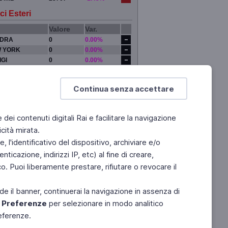
ci Esteri
Valore
Var.
DRA
0
0.00%
 YORK
0
0.00%
IGI
0
0.00%
YO
0
0.00%
Continua senza accettare
e dei contenuti digitali Rai e facilitare la navigazione
cità mirata.
 l'identificativo del dispositivo, archiviare e/o
ticazione, indirizzi IP, etc) al fine di creare,
. Puoi liberamente prestare, rifiutare o revocare il
de il banner, continuerai la navigazione in assenza di
e
Preferenze
per selezionare in modo analitico
referenze.