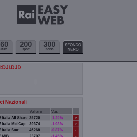
160
200
300
ulture
sport
borsa
.I:DJI.DJD
ici Nazionali
Valore
Var.
 Italia All-Share
25720
-1.40%
 Italia Mid Cap
39374
-1.08%
 Italia Star
46268
-0.87%
E MIB
23707
-1.45%