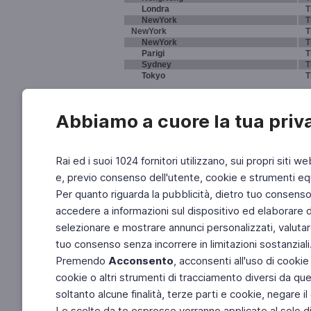
Londra
T
NewYork
T
NewYork
T
NewYork
T
Parigi
T
Sydney
T
Tokyo
T
Abbiamo a cuore la tua priv
Rai ed i suoi 1024 fornitori utilizzano, sui propri siti we
e, previo consenso dell'utente, cookie e strumenti equ
Per quanto riguarda la pubblicità, dietro tuo consenso, 
accedere a informazioni sul dispositivo ed elaborare dati
selezionare e mostrare annunci personalizzati, valutar
tuo consenso senza incorrere in limitazioni sostanziali
Premendo
Acconsento
, acconsenti all'uso di cookie
cookie o altri strumenti di tracciamento diversi da quel
soltanto alcune finalità, terze parti e cookie, negare
Le scelte da te espresse verranno applicate al solo dis