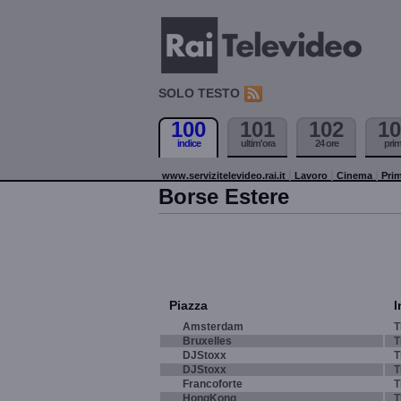
SOLO TESTO
100
101
102
10
indice
ultim'ora
24 ore
pri
www.servizitelevideo.rai.it
Lavoro
Cinema
Prim
Borse Estere
Piazza
I
Amsterdam
T
Bruxelles
T
DJStoxx
T
DJStoxx
T
Francoforte
T
HongKong
T