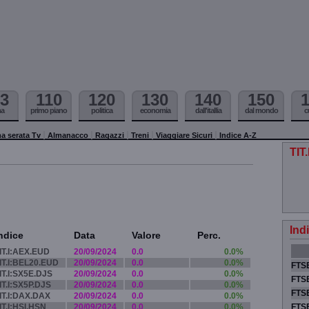
3
110
120
130
140
150
ma
primo piano
politica
economia
dall'itallia
dal mondo
c
a serata Tv
Almanacco
Ragazzi
Treni
Viaggiare Sicuri
Indice A-Z
TIT
Ind
ndice
Data
Valore
Perc.
IT.I:AEX.EUD
20/09/2024
0.0
0.0%
IT.I:BEL20.EUD
20/09/2024
0.0
0.0%
FTSE
IT.I:SX5E.DJS
20/09/2024
0.0
0.0%
FTSE
IT.I:SX5P.DJS
20/09/2024
0.0
0.0%
FTSE
IT.I:DAX.DAX
20/09/2024
0.0
0.0%
IT.I:HSI.HSN
20/09/2024
0.0
0.0%
FTS