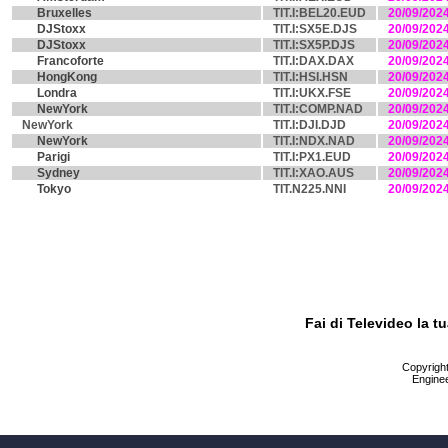
Bruxelles
TIT.I:BEL20.EUD
20/09/202
DJStoxx
TIT.I:SX5E.DJS
20/09/202
DJStoxx
TIT.I:SX5P.DJS
20/09/202
Francoforte
TIT.I:DAX.DAX
20/09/202
HongKong
TIT.I:HSI.HSN
20/09/202
Londra
TIT.I:UKX.FSE
20/09/202
NewYork
TIT.I:COMP.NAD
20/09/202
NewYork
TIT.I:DJI.DJD
20/09/202
NewYork
TIT.I:NDX.NAD
20/09/202
Parigi
TIT.I:PX1.EUD
20/09/202
Sydney
TIT.I:XAO.AUS
20/09/202
Tokyo
TIT.N225.NNI
20/09/202
Fai di Televideo la 
Copyright 
Enginee