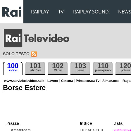
RAIPLAY
TV
RAIPLAY SOUND
NEW
SOLO TESTO
100
101
102
103
110
120
indice
ultim'ora
24 ore
prima
primo piano
politica
www.servizitelevideo.rai.it
Lavoro
Cinema
Prima serata Tv
Almanacco
Raga
Borse Estere
Piazza
Indice
Data
Amsterdam
TIT.I:AEX.EUD
20/09/202