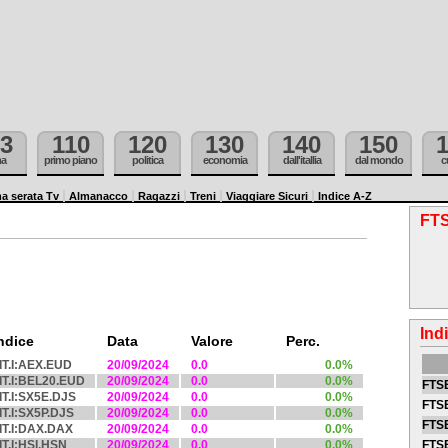
3
110
120
130
140
150
ma
primo piano
politica
economia
dall'itallia
dal mondo
c
a serata Tv
Almanacco
Ragazzi
Treni
Viaggiare Sicuri
Indice A-Z
FTS
Ind
ndice
Data
Valore
Perc.
IT.I:AEX.EUD
20/09/2024
0.0
0.0%
IT.I:BEL20.EUD
20/09/2024
0.0
0.0%
FTSE
IT.I:SX5E.DJS
20/09/2024
0.0
0.0%
FTSE
IT.I:SX5P.DJS
20/09/2024
0.0
0.0%
FTSE
IT.I:DAX.DAX
20/09/2024
0.0
0.0%
IT.I:HSI.HSN
20/09/2024
0.0
0.0%
FTS