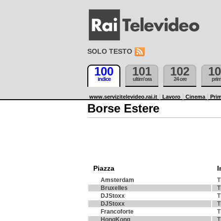
SOLO TESTO
100
101
102
10
indice
ultim'ora
24 ore
pri
www.servizitelevideo.rai.it
Lavoro
Cinema
Prim
Borse Estere
Piazza
I
Amsterdam
T
Bruxelles
T
DJStoxx
T
DJStoxx
T
Francoforte
T
HongKong
T