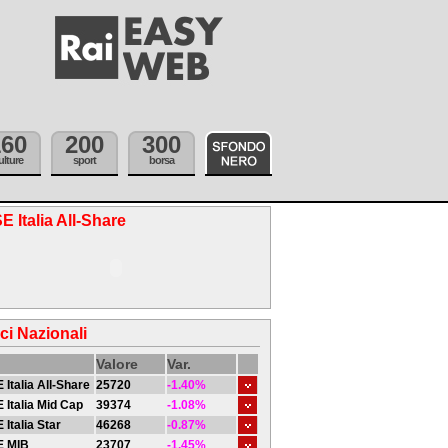
160
200
300
ulture
sport
borsa
E Italia All-Share
ici Nazionali
Valore
Var.
 Italia All-Share
25720
-1.40%
 Italia Mid Cap
39374
-1.08%
 Italia Star
46268
-0.87%
E MIB
23707
-1.45%