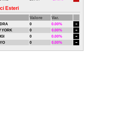
ci Esteri
Valore
Var.
DRA
0
0.00%
 YORK
0
0.00%
IGI
0
0.00%
YO
0
0.00%