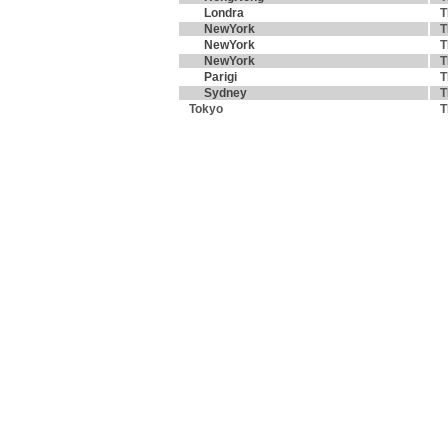
Londra
T
NewYork
T
NewYork
T
NewYork
T
Parigi
T
Sydney
T
Tokyo
T