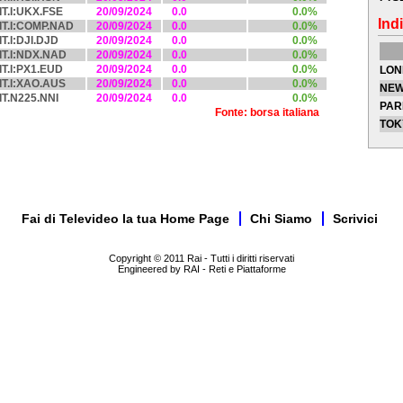
IT.I:UKX.FSE
20/09/2024
0.0
0.0%
Indi
IT.I:COMP.NAD
20/09/2024
0.0
0.0%
IT.I:DJI.DJD
20/09/2024
0.0
0.0%
IT.I:NDX.NAD
20/09/2024
0.0
0.0%
IT.I:PX1.EUD
20/09/2024
0.0
0.0%
LON
IT.I:XAO.AUS
20/09/2024
0.0
0.0%
NEW
IT.N225.NNI
20/09/2024
0.0
0.0%
PAR
Fonte: borsa italiana
TOK
Fai di Televideo la tua Home Page
Chi Siamo
Scrivici
Copyright © 2011 Rai - Tutti i diritti riservati
Engineered by RAI - Reti e Piattaforme