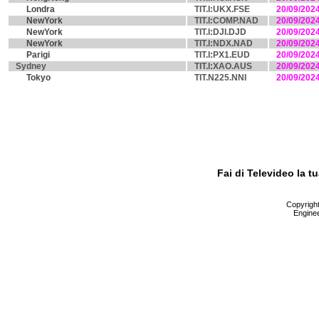
Londra
TIT.I:UKX.FSE
20/09/202
NewYork
TIT.I:COMP.NAD
20/09/202
NewYork
TIT.I:DJI.DJD
20/09/202
NewYork
TIT.I:NDX.NAD
20/09/202
Parigi
TIT.I:PX1.EUD
20/09/202
Sydney
TIT.I:XAO.AUS
20/09/202
Tokyo
TIT.N225.NNI
20/09/202
Fai di Televideo la 
Copyright 
Enginee