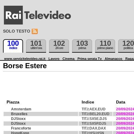
SOLO TESTO
100
101
102
103
110
120
indice
ultim'ora
24 ore
prima
primo piano
politica
www.servizitelevideo.rai.it
Lavoro
Cinema
Prima serata Tv
Almanacco
Raga
Borse Estere
Piazza
Indice
Data
Amsterdam
TIT.I:AEX.EUD
20/09/202
Bruxelles
TIT.I:BEL20.EUD
20/09/202
DJStoxx
TIT.I:SX5E.DJS
20/09/202
DJStoxx
TIT.I:SX5P.DJS
20/09/202
Francoforte
TIT.I:DAX.DAX
20/09/202
HongKong
TIT.I:HSI.HSN
20/09/202