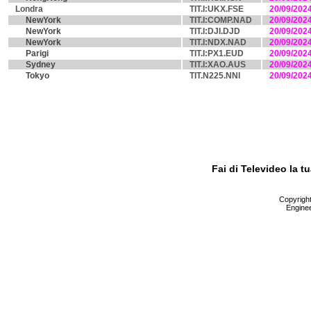
Londra
TIT.I:UKX.FSE
20/09/202
NewYork
TIT.I:COMP.NAD
20/09/202
NewYork
TIT.I:DJI.DJD
20/09/202
NewYork
TIT.I:NDX.NAD
20/09/202
Parigi
TIT.I:PX1.EUD
20/09/202
Sydney
TIT.I:XAO.AUS
20/09/202
Tokyo
TIT.N225.NNI
20/09/202
Fai di Televideo la 
Copyright 
Enginee