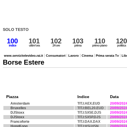
SOLO TESTO
100
101
102
103
110
120
indice
ultim'ora
24 ore
prima
primo piano
politica
www.servizitelevideo.rai.it
Consumatori
Lavoro
Cinema
Prima serata Tv
Lib
Borse Estere
Piazza
Indice
Data
Amsterdam
TIT.I:AEX.EUD
20/09/202
Bruxelles
TIT.I:BEL20.EUD
20/09/202
DJStoxx
TIT.I:SX5E.DJS
20/09/202
DJStoxx
TIT.I:SX5P.DJS
20/09/202
Francoforte
TIT.I:DAX.DAX
20/09/202
HongKong
TIT.I:HSI.HSN
20/09/202