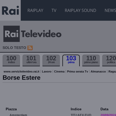
RAIPLAY
TV
RAIPLAY SOUND
NEW
SOLO TESTO
100
101
102
103
110
120
indice
ultim'ora
24 ore
prima
primo piano
politica
www.servizitelevideo.rai.it
Lavoro
Cinema
Prima serata Tv
Almanacco
Raga
Borse Estere
Piazza
Indice
Data
Amsterdam
TIT.I:AEX.EUD
20/09/202