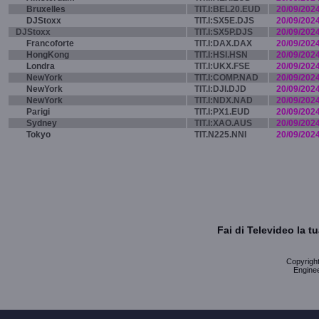
Bruxelles
TIT.I:BEL20.EUD
20/09/202
DJStoxx
TIT.I:SX5E.DJS
20/09/202
DJStoxx
TIT.I:SX5P.DJS
20/09/202
Francoforte
TIT.I:DAX.DAX
20/09/202
HongKong
TIT.I:HSI.HSN
20/09/202
Londra
TIT.I:UKX.FSE
20/09/202
NewYork
TIT.I:COMP.NAD
20/09/202
NewYork
TIT.I:DJI.DJD
20/09/202
NewYork
TIT.I:NDX.NAD
20/09/202
Parigi
TIT.I:PX1.EUD
20/09/202
Sydney
TIT.I:XAO.AUS
20/09/202
Tokyo
TIT.N225.NNI
20/09/202
Fai di Televideo la 
Copyright 
Enginee