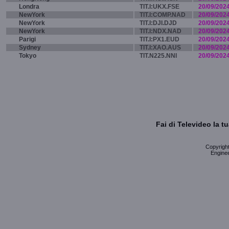
Londra
TIT.I:UKX.FSE
20/09/202
NewYork
TIT.I:COMP.NAD
20/09/202
NewYork
TIT.I:DJI.DJD
20/09/202
NewYork
TIT.I:NDX.NAD
20/09/202
Parigi
TIT.I:PX1.EUD
20/09/202
Sydney
TIT.I:XAO.AUS
20/09/202
Tokyo
TIT.N225.NNI
20/09/202
Fai di Televideo la 
Copyright 
Enginee