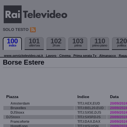
SOLO TESTO
100
101
102
103
110
120
indice
ultim'ora
24 ore
prima
primo piano
politica
www.servizitelevideo.rai.it
Lavoro
Cinema
Prima serata Tv
Almanacco
Raga
Borse Estere
Piazza
Indice
Data
Amsterdam
TIT.I:AEX.EUD
20/09/202
Bruxelles
TIT.I:BEL20.EUD
20/09/202
DJStoxx
TIT.I:SX5E.DJS
20/09/202
DJStoxx
TIT.I:SX5P.DJS
20/09/202
Francoforte
TIT.I:DAX.DAX
20/09/202
HongKong
TIT.I:HSI.HSN
20/09/202