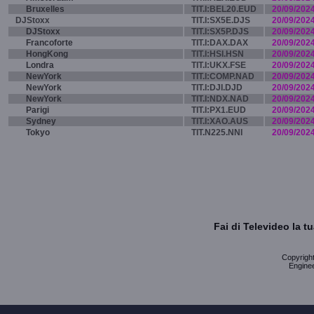
Bruxelles
TIT.I:BEL20.EUD
20/09/202
DJStoxx
TIT.I:SX5E.DJS
20/09/202
DJStoxx
TIT.I:SX5P.DJS
20/09/202
Francoforte
TIT.I:DAX.DAX
20/09/202
HongKong
TIT.I:HSI.HSN
20/09/202
Londra
TIT.I:UKX.FSE
20/09/202
NewYork
TIT.I:COMP.NAD
20/09/202
NewYork
TIT.I:DJI.DJD
20/09/202
NewYork
TIT.I:NDX.NAD
20/09/202
Parigi
TIT.I:PX1.EUD
20/09/202
Sydney
TIT.I:XAO.AUS
20/09/202
Tokyo
TIT.N225.NNI
20/09/202
Fai di Televideo la 
Copyright 
Enginee