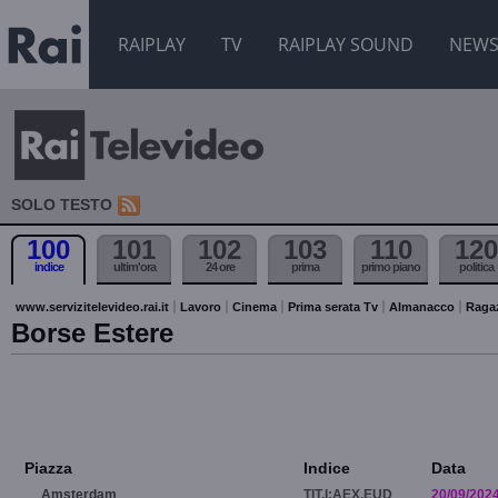
RAIPLAY
TV
RAIPLAY SOUND
NEW
SOLO TESTO
100
101
102
103
110
120
indice
ultim'ora
24 ore
prima
primo piano
politica
www.servizitelevideo.rai.it
Lavoro
Cinema
Prima serata Tv
Almanacco
Raga
Borse Estere
Piazza
Indice
Data
Amsterdam
TIT.I:AEX.EUD
20/09/202