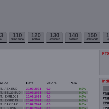
3
110
120
130
140
150
ma
primo piano
politica
economia
dall'itallia
dal mondo
c
FTS
Ind
ndice
Data
Valore
Perc.
IT.I:AEX.EUD
20/09/2024
0.0
0.0%
IT.I:BEL20.EUD
20/09/2024
0.0
0.0%
FTSE
IT.I:SX5E.DJS
20/09/2024
0.0
0.0%
FTSE
IT.I:SX5P.DJS
20/09/2024
0.0
0.0%
FTSE
IT.I:DAX.DAX
20/09/2024
0.0
0.0%
IT.I:HSI.HSN
20/09/2024
0.0
0.0%
FTS