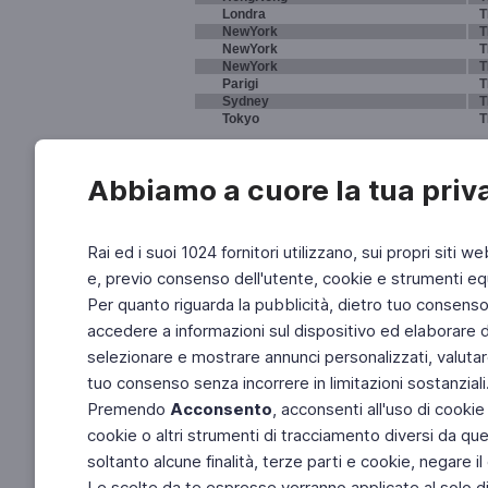
Londra
T
NewYork
T
NewYork
T
NewYork
T
Parigi
T
Sydney
T
Tokyo
T
Abbiamo a cuore la tua priv
Rai ed i suoi 1024 fornitori utilizzano, sui propri siti we
e, previo consenso dell'utente, cookie e strumenti equ
Per quanto riguarda la pubblicità, dietro tuo consenso, 
accedere a informazioni sul dispositivo ed elaborare dati
selezionare e mostrare annunci personalizzati, valutar
tuo consenso senza incorrere in limitazioni sostanziali
Premendo
Acconsento
, acconsenti all'uso di cookie
cookie o altri strumenti di tracciamento diversi da quel
soltanto alcune finalità, terze parti e cookie, negare
Le scelte da te espresse verranno applicate al solo dis