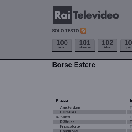
SOLO TESTO
100
101
102
10
indice
ultim'ora
24 ore
pri
Borse Estere
Piazza
I
Amsterdam
T
Bruxelles
T
DJStoxx
T
DJStoxx
T
Francoforte
T
HongKong
T