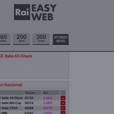
160
200
300
ulture
sport
borsa
E Italia All-Share
ici Nazionali
Valore
Var.
 Italia All-Share
25720
-1.40%
 Italia Mid Cap
39374
-1.08%
 Italia STAR
46268
-0.87%
E MIB
23707
-1.45%