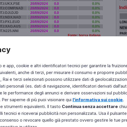
IT.I:UKX.FSE
20/09/2024
0.0
0.0%
Indi
IT.I:COMP.NAD
20/09/2024
0.0
0.0%
IT.I:DJI.DJD
20/09/2024
0.0
0.0%
IT.I:NDX.NAD
20/09/2024
0.0
0.0%
IT.I:PX1.EUD
20/09/2024
0.0
0.0%
LON
IT.I:XAO.AUS
20/09/2024
0.0
0.0%
NEW
IT.N225.NNI
20/09/2024
0.0
0.0%
PAR
Fonte: borsa italiana
TOK
acy
b e app, cookie e altri identificatori tecnici per garantire la fruizion
Fai di Televideo la tua Home Page
Chi Siamo
Scrivici
ivalenti, anche di terzi, per misurare il consumo e proporre pubbli
Rai e terzi selezionati possono utilizzare dati di geolocalizzazione,
Copyright © 2011 Rai - Tutti i diritti riservati
Engineered by RAI - Reti e Piattaforme
 personali (es. dati di navigazione, identificatori derivati dall'auten
e le performance degli annunci e derivare osservazioni sul pubblico
. Per saperne di più puoi visionare qui
l'informativa sui cookie
.
 e strumenti equivalenti. Il tasto
Continua senza accettare
chiu
li tecnici e riceverai pubblicità non personalizzata. Usa il pulsant
 il consenso o revocare quello già prestato ovvero gestire le tue p
positivo in utilizzo.