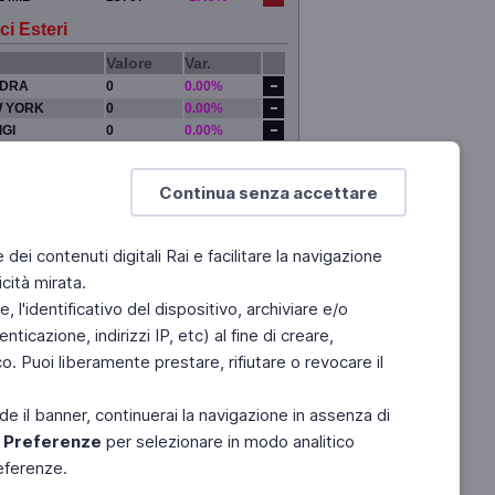
ci Esteri
Valore
Var.
DRA
0
0.00%
 YORK
0
0.00%
IGI
0
0.00%
YO
0
0.00%
Continua senza accettare
e dei contenuti digitali Rai e facilitare la navigazione
cità mirata.
 l'identificativo del dispositivo, archiviare e/o
ticazione, indirizzi IP, etc) al fine di creare,
. Puoi liberamente prestare, rifiutare o revocare il
de il banner, continuerai la navigazione in assenza di
e
Preferenze
per selezionare in modo analitico
referenze.