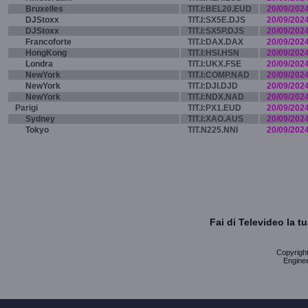
Bruxelles
TIT.I:BEL20.EUD
20/09/202
DJStoxx
TIT.I:SX5E.DJS
20/09/202
DJStoxx
TIT.I:SX5P.DJS
20/09/202
Francoforte
TIT.I:DAX.DAX
20/09/202
HongKong
TIT.I:HSI.HSN
20/09/202
Londra
TIT.I:UKX.FSE
20/09/202
NewYork
TIT.I:COMP.NAD
20/09/202
NewYork
TIT.I:DJI.DJD
20/09/202
NewYork
TIT.I:NDX.NAD
20/09/202
Parigi
TIT.I:PX1.EUD
20/09/202
Sydney
TIT.I:XAO.AUS
20/09/202
Tokyo
TIT.N225.NNI
20/09/202
Fai di Televideo la 
Copyright 
Enginee