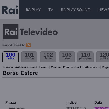
RAIPLAY
TV
RAIPLAY SOUND
NEW
SOLO TESTO
100
101
102
103
110
120
indice
ultim'ora
24 ore
prima
primo piano
politica
www.servizitelevideo.rai.it
Lavoro
Cinema
Prima serata Tv
Almanacco
Raga
Borse Estere
Piazza
Indice
Data
Amsterdam
TIT.I:AEX.EUD
20/09/202