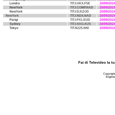
Londra
TIT.I:UKX.FSE
20/09/202
NewYork
TIT.I:COMP.NAD
20/09/202
NewYork
TIT.I:DJI.DJD
20/09/202
NewYork
TIT.I:NDX.NAD
20/09/202
Parigi
TIT.I:PX1.EUD
20/09/202
Sydney
TIT.I:XAO.AUS
20/09/202
Tokyo
TIT.N225.NNI
20/09/202
Fai di Televideo la 
Copyright 
Enginee