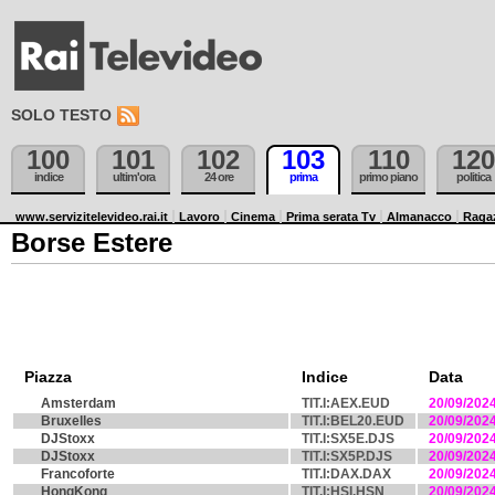
SOLO TESTO
100
101
102
103
110
120
indice
ultim'ora
24 ore
prima
primo piano
politica
www.servizitelevideo.rai.it
Lavoro
Cinema
Prima serata Tv
Almanacco
Raga
Borse Estere
Piazza
Indice
Data
Amsterdam
TIT.I:AEX.EUD
20/09/202
Bruxelles
TIT.I:BEL20.EUD
20/09/202
DJStoxx
TIT.I:SX5E.DJS
20/09/202
DJStoxx
TIT.I:SX5P.DJS
20/09/202
Francoforte
TIT.I:DAX.DAX
20/09/202
HongKong
TIT.I:HSI.HSN
20/09/202