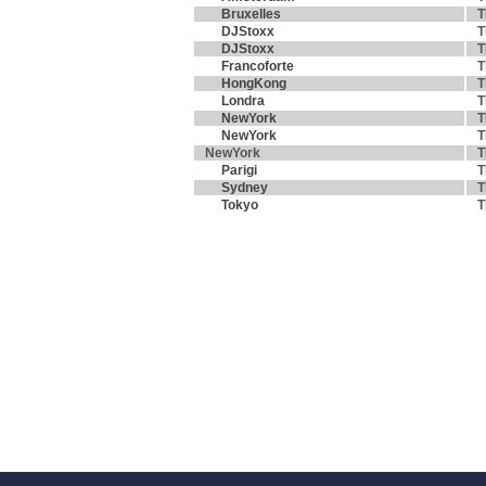
Bruxelles
T
DJStoxx
T
DJStoxx
T
Francoforte
T
HongKong
T
Londra
T
NewYork
T
NewYork
T
NewYork
T
Parigi
T
Sydney
T
Tokyo
T