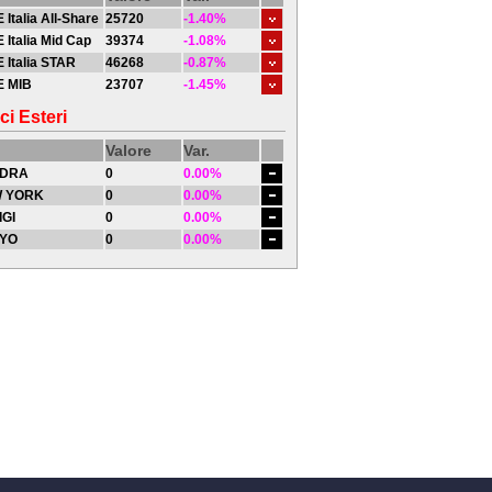
 Italia All-Share
25720
-1.40%
 Italia Mid Cap
39374
-1.08%
 Italia STAR
46268
-0.87%
E MIB
23707
-1.45%
ci Esteri
Valore
Var.
DRA
0
0.00%
 YORK
0
0.00%
IGI
0
0.00%
YO
0
0.00%