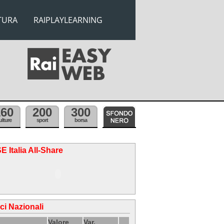
TURA
RAIPLAYLEARNING
160
200
300
ulture
sport
borsa
E Italia All-Share
ici Nazionali
Valore
Var.