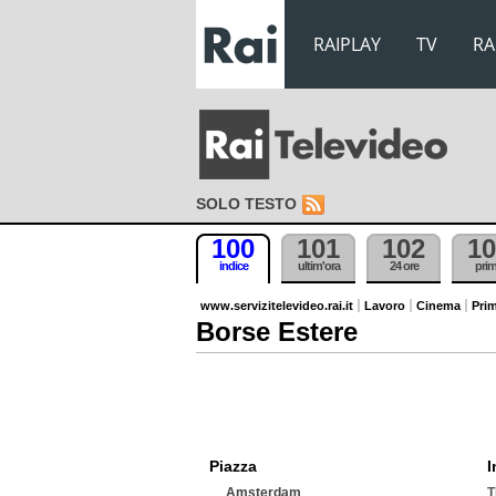
RAIPLAY
TV
RA
SOLO TESTO
100
101
102
10
indice
ultim'ora
24 ore
pri
www.servizitelevideo.rai.it
Lavoro
Cinema
Prim
Borse Estere
Piazza
I
Amsterdam
T