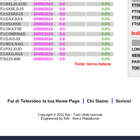
IT.I:BEL20.EUD
20/09/2024
0.0
0.0%
FTSE
IT.I:SX5E.DJS
20/09/2024
0.0
0.0%
FTSE
IT.I:SX5P.DJS
20/09/2024
0.0
0.0%
FTSE
IT.I:DAX.DAX
20/09/2024
0.0
0.0%
IT.I:HSI.HSN
20/09/2024
0.0
0.0%
FTS
IT.I:UKX.FSE
20/09/2024
0.0
0.0%
Indi
IT.I:COMP.NAD
20/09/2024
0.0
0.0%
IT.I:DJI.DJD
20/09/2024
0.0
0.0%
IT.I:NDX.NAD
20/09/2024
0.0
0.0%
IT.I:PX1.EUD
20/09/2024
0.0
0.0%
LON
IT.I:XAO.AUS
20/09/2024
0.0
0.0%
NEW
IT.N225.NNI
20/09/2024
0.0
0.0%
PAR
Fonte: borsa italiana
TOK
Fai di Televideo la tua Home Page
Chi Siamo
Scrivici
Copyright © 2011 Rai - Tutti i diritti riservati
Engineered by RAI - Reti e Piattaforme