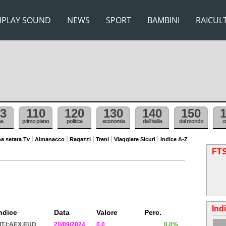
IPLAY SOUND
NEWS
SPORT
BAMBINI
RAICUL
3
110
120
130
140
150
ma
primo piano
politica
economia
dall'itallia
dal mondo
c
a serata Tv
Almanacco
Ragazzi
Treni
Viaggiare Sicuri
Indice A-Z
FTS
Ind
ndice
Data
Valore
Perc.
IT.I:AEX.EUD
20/09/2024
0.0
0.0%