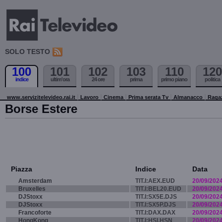
SOLO TESTO
100
101
102
103
110
120
indice
ultim'ora
24 ore
prima
primo piano
politica
www.servizitelevideo.rai.it
Lavoro
Cinema
Prima serata Tv
Almanacco
Raga
Borse Estere
Piazza
Indice
Data
Amsterdam
TIT.I:AEX.EUD
20/09/202
Bruxelles
TIT.I:BEL20.EUD
20/09/202
DJStoxx
TIT.I:SX5E.DJS
20/09/202
DJStoxx
TIT.I:SX5P.DJS
20/09/202
Francoforte
TIT.I:DAX.DAX
20/09/202
HongKong
TIT.I:HSI.HSN
20/09/202