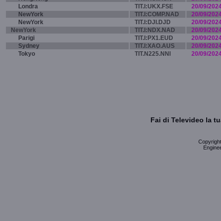
Londra
TIT.I:UKX.FSE
20/09/202
NewYork
TIT.I:COMP.NAD
20/09/202
NewYork
TIT.I:DJI.DJD
20/09/202
NewYork
TIT.I:NDX.NAD
20/09/202
Parigi
TIT.I:PX1.EUD
20/09/202
Sydney
TIT.I:XAO.AUS
20/09/202
Tokyo
TIT.N225.NNI
20/09/202
Fai di Televideo la 
Copyright 
Enginee