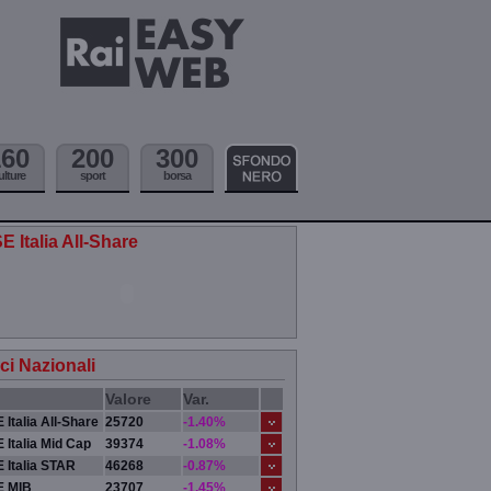
160
200
300
ulture
sport
borsa
E Italia All-Share
ici Nazionali
Valore
Var.
 Italia All-Share
25720
-1.40%
 Italia Mid Cap
39374
-1.08%
 Italia STAR
46268
-0.87%
E MIB
23707
-1.45%