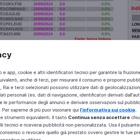
IT.I:UKX.FSE
20/09/2024
0.0
0.0%
Indi
IT.I:COMP.NAD
20/09/2024
0.0
0.0%
IT.I:DJI.DJD
20/09/2024
0.0
0.0%
IT.I:NDX.NAD
20/09/2024
0.0
0.0%
IT.I:PX1.EUD
20/09/2024
0.0
0.0%
LON
IT.I:XAO.AUS
20/09/2024
0.0
0.0%
NEW
IT.N225.NNI
20/09/2024
0.0
0.0%
PAR
Fonte: borsa italiana
TOK
acy
b e app, cookie e altri identificatori tecnici per garantire la fruizion
Fai di Televideo la tua Home Page
Chi Siamo
Scrivici
ivalenti, anche di terzi, per misurare il consumo e proporre pubbli
Rai e terzi selezionati possono utilizzare dati di geolocalizzazione,
Copyright © 2011 Rai - Tutti i diritti riservati
Engineered by RAI - Reti e Piattaforme
 personali (es. dati di navigazione, identificatori derivati dall'auten
e le performance degli annunci e derivare osservazioni sul pubblico
. Per saperne di più puoi visionare qui
l'informativa sui cookie
.
 e strumenti equivalenti. Il tasto
Continua senza accettare
chiu
li tecnici e riceverai pubblicità non personalizzata. Usa il pulsant
 il consenso o revocare quello già prestato ovvero gestire le tue p
positivo in utilizzo.