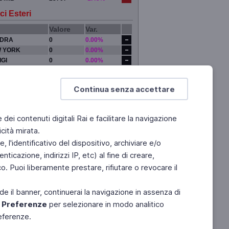
ci Esteri
Valore
Var.
DRA
0
0.00%
 YORK
0
0.00%
IGI
0
0.00%
YO
0
0.00%
Continua senza accettare
e dei contenuti digitali Rai e facilitare la navigazione
cità mirata.
 l'identificativo del dispositivo, archiviare e/o
ticazione, indirizzi IP, etc) al fine di creare,
. Puoi liberamente prestare, rifiutare o revocare il
de il banner, continuerai la navigazione in assenza di
e
Preferenze
per selezionare in modo analitico
referenze.