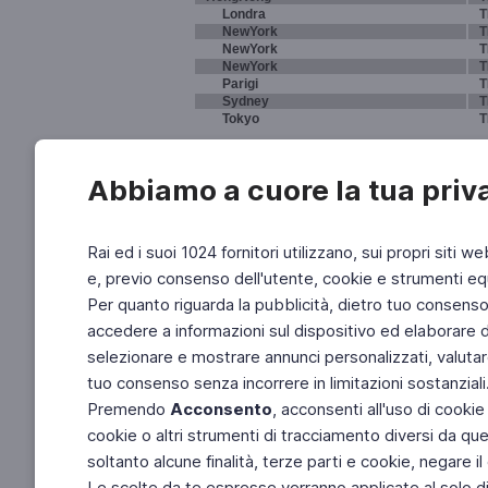
Londra
T
NewYork
T
NewYork
T
NewYork
T
Parigi
T
Sydney
T
Tokyo
T
Abbiamo a cuore la tua priv
Rai ed i suoi 1024 fornitori utilizzano, sui propri siti we
e, previo consenso dell'utente, cookie e strumenti equ
Per quanto riguarda la pubblicità, dietro tuo consenso, 
accedere a informazioni sul dispositivo ed elaborare dati
selezionare e mostrare annunci personalizzati, valutar
tuo consenso senza incorrere in limitazioni sostanziali
Premendo
Acconsento
, acconsenti all'uso di cookie
cookie o altri strumenti di tracciamento diversi da quel
soltanto alcune finalità, terze parti e cookie, negare
Le scelte da te espresse verranno applicate al solo dis