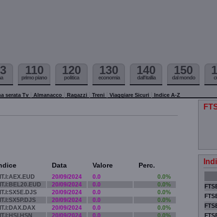
3
110
120
130
140
150
ma
primo piano
politica
economia
dall'itallia
dal mondo
c
a serata Tv
Almanacco
Ragazzi
Treni
Viaggiare Sicuri
Indice A-Z
FTS
Ind
ndice
Data
Valore
Perc.
IT.I:AEX.EUD
20/09/2024
0.0
0.0%
IT.I:BEL20.EUD
20/09/2024
0.0
0.0%
FTSE
IT.I:SX5E.DJS
20/09/2024
0.0
0.0%
FTSE
IT.I:SX5P.DJS
20/09/2024
0.0
0.0%
FTSE
IT.I:DAX.DAX
20/09/2024
0.0
0.0%
IT.I:HSI.HSN
20/09/2024
0.0
0.0%
FTS