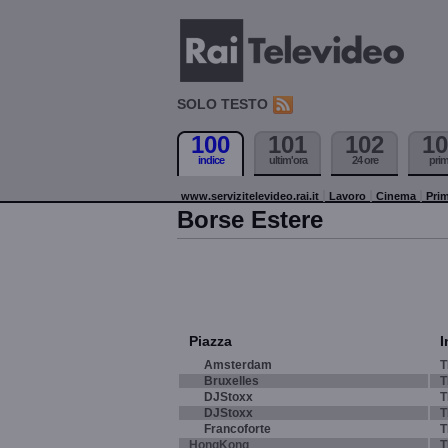
SOLO TESTO
100
101
102
10
indice
ultim'ora
24 ore
pri
www.servizitelevideo.rai.it
Lavoro
Cinema
Prim
Borse Estere
Piazza
I
Amsterdam
T
Bruxelles
T
DJStoxx
T
DJStoxx
T
Francoforte
T
HongKong
T