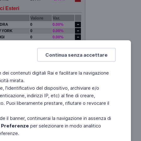
ci Esteri
Valore
Var.
DRA
0
0.00%
 YORK
0
0.00%
IGI
0
0.00%
YO
0
0.00%
Continua senza accettare
e dei contenuti digitali Rai e facilitare la navigazione
cità mirata.
 l'identificativo del dispositivo, archiviare e/o
ticazione, indirizzi IP, etc) al fine di creare,
. Puoi liberamente prestare, rifiutare o revocare il
de il banner, continuerai la navigazione in assenza di
e
Preferenze
per selezionare in modo analitico
referenze.