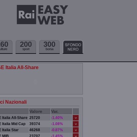
160
200
300
ulture
sport
borsa
E Italia All-Share
ici Nazionali
Valore
Var.
 Italia All-Share
25720
-1.40%
 Italia Mid Cap
39374
-1.08%
 Italia Star
46268
-0.87%
E MIB
23707
-1.45%