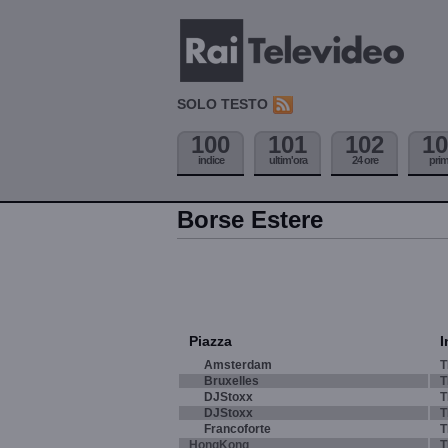
SOLO TESTO
100
101
102
10
indice
ultim'ora
24 ore
pri
Borse Estere
Piazza
I
Amsterdam
T
Bruxelles
T
DJStoxx
T
DJStoxx
T
Francoforte
T
HongKong
T