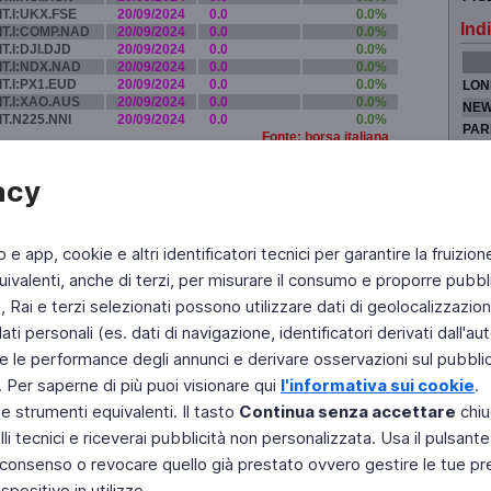
IT.I:UKX.FSE
20/09/2024
0.0
0.0%
Indi
IT.I:COMP.NAD
20/09/2024
0.0
0.0%
IT.I:DJI.DJD
20/09/2024
0.0
0.0%
IT.I:NDX.NAD
20/09/2024
0.0
0.0%
IT.I:PX1.EUD
20/09/2024
0.0
0.0%
LON
IT.I:XAO.AUS
20/09/2024
0.0
0.0%
NEW
IT.N225.NNI
20/09/2024
0.0
0.0%
PAR
Fonte: borsa italiana
TOK
acy
b e app, cookie e altri identificatori tecnici per garantire la fruizion
Fai di Televideo la tua Home Page
Chi Siamo
Scrivici
ivalenti, anche di terzi, per misurare il consumo e proporre pubbli
Rai e terzi selezionati possono utilizzare dati di geolocalizzazione,
Copyright © 2011 Rai - Tutti i diritti riservati
Engineered by RAI - Reti e Piattaforme
 personali (es. dati di navigazione, identificatori derivati dall'auten
e le performance degli annunci e derivare osservazioni sul pubblico
. Per saperne di più puoi visionare qui
l'informativa sui cookie
.
 e strumenti equivalenti. Il tasto
Continua senza accettare
chiu
li tecnici e riceverai pubblicità non personalizzata. Usa il pulsant
 il consenso o revocare quello già prestato ovvero gestire le tue p
positivo in utilizzo.