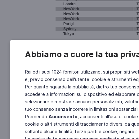
Londra
T
NewYork
T
NewYork
T
NewYork
T
Parigi
T
Sydney
T
Tokyo
T
Abbiamo a cuore la tua priv
Rai ed i suoi 1024 fornitori utilizzano, sui propri siti we
e, previo consenso dell'utente, cookie e strumenti equ
Per quanto riguarda la pubblicità, dietro tuo consenso, 
accedere a informazioni sul dispositivo ed elaborare dati
selezionare e mostrare annunci personalizzati, valutar
tuo consenso senza incorrere in limitazioni sostanziali
Premendo
Acconsento
, acconsenti all'uso di cookie
cookie o altri strumenti di tracciamento diversi da quel
soltanto alcune finalità, terze parti e cookie, negare
Le scelte da te espresse verranno applicate al solo dis