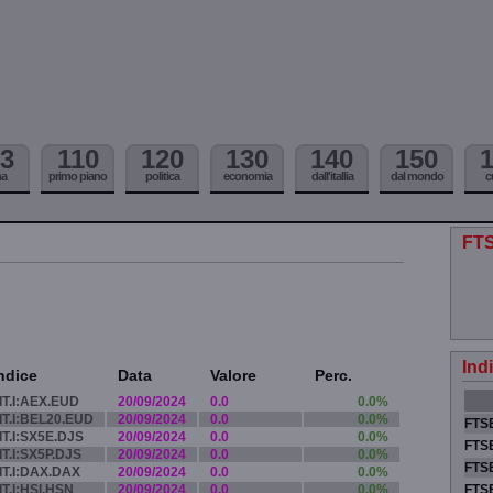
3
110
120
130
140
150
ma
primo piano
politica
economia
dall'itallia
dal mondo
c
FTS
Ind
ndice
Data
Valore
Perc.
IT.I:AEX.EUD
20/09/2024
0.0
0.0%
IT.I:BEL20.EUD
20/09/2024
0.0
0.0%
FTSE
IT.I:SX5E.DJS
20/09/2024
0.0
0.0%
FTSE
IT.I:SX5P.DJS
20/09/2024
0.0
0.0%
FTSE
IT.I:DAX.DAX
20/09/2024
0.0
0.0%
IT.I:HSI.HSN
20/09/2024
0.0
0.0%
FTS