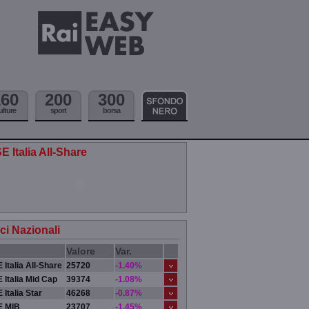
160
200
300
ulture
sport
borsa
E Italia All-Share
ici Nazionali
Valore
Var.
 Italia All-Share
25720
-1.40%
 Italia Mid Cap
39374
-1.08%
 Italia Star
46268
-0.87%
E MIB
23707
-1.45%