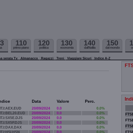
3
110
120
130
140
150
ma
primo piano
politica
economia
dall'itallia
dal mondo
c
a serata Tv
Almanacco
Ragazzi
Treni
Viaggiare Sicuri
Indice A-Z
FTS
Ind
ndice
Data
Valore
Perc.
IT.I:AEX.EUD
20/09/2024
0.0
0.0%
IT.I:BEL20.EUD
20/09/2024
0.0
0.0%
FTSE
IT.I:SX5E.DJS
20/09/2024
0.0
0.0%
FTSE
IT.I:SX5P.DJS
20/09/2024
0.0
0.0%
FTSE
IT.I:DAX.DAX
20/09/2024
0.0
0.0%
IT.I:HSI.HSN
20/09/2024
0.0
0.0%
FTS