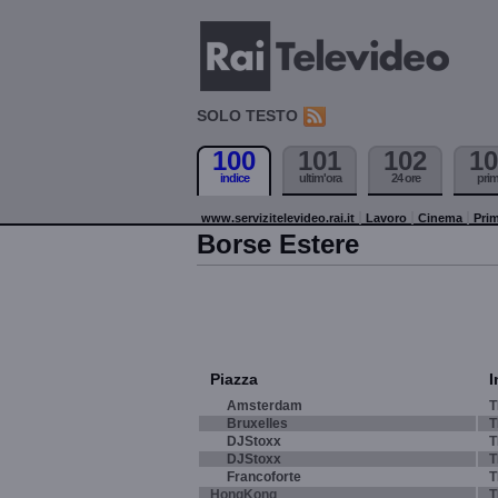
SOLO TESTO
100
101
102
10
indice
ultim'ora
24 ore
pri
www.servizitelevideo.rai.it
Lavoro
Cinema
Prim
Borse Estere
Piazza
I
Amsterdam
T
Bruxelles
T
DJStoxx
T
DJStoxx
T
Francoforte
T
HongKong
T