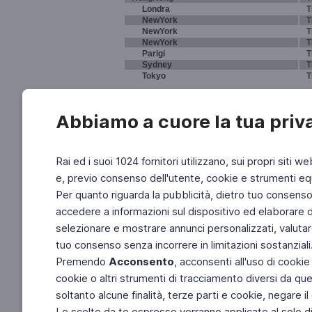
Londra
T
NewYork
T
NewYork
T
NewYork
T
Parigi
T
Sydney
T
Tokyo
T
Abbiamo a cuore la tua priv
Rai ed i suoi 1024 fornitori utilizzano, sui propri siti we
e, previo consenso dell'utente, cookie e strumenti equ
Per quanto riguarda la pubblicità, dietro tuo consenso, 
accedere a informazioni sul dispositivo ed elaborare dati
selezionare e mostrare annunci personalizzati, valutar
tuo consenso senza incorrere in limitazioni sostanziali
Premendo
Acconsento
, acconsenti all'uso di cookie
cookie o altri strumenti di tracciamento diversi da quel
soltanto alcune finalità, terze parti e cookie, negare
Le scelte da te espresse verranno applicate al solo dis