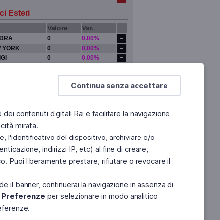
ci Esteri
Valore
Var.
DRA
0
0.00%
 YORK
0
0.00%
IGI
0
0.00%
YO
0
0.00%
Continua senza accettare
e dei contenuti digitali Rai e facilitare la navigazione
cità mirata.
 l'identificativo del dispositivo, archiviare e/o
ticazione, indirizzi IP, etc) al fine di creare,
. Puoi liberamente prestare, rifiutare o revocare il
de il banner, continuerai la navigazione in assenza di
e
Preferenze
per selezionare in modo analitico
referenze.