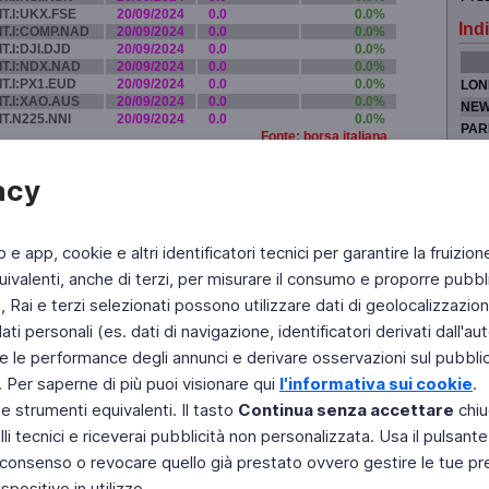
IT.I:UKX.FSE
20/09/2024
0.0
0.0%
Indi
IT.I:COMP.NAD
20/09/2024
0.0
0.0%
IT.I:DJI.DJD
20/09/2024
0.0
0.0%
IT.I:NDX.NAD
20/09/2024
0.0
0.0%
IT.I:PX1.EUD
20/09/2024
0.0
0.0%
LON
IT.I:XAO.AUS
20/09/2024
0.0
0.0%
NEW
IT.N225.NNI
20/09/2024
0.0
0.0%
PAR
Fonte: borsa italiana
TOK
acy
b e app, cookie e altri identificatori tecnici per garantire la fruizion
Fai di Televideo la tua Home Page
Chi Siamo
Scrivici
ivalenti, anche di terzi, per misurare il consumo e proporre pubbli
Rai e terzi selezionati possono utilizzare dati di geolocalizzazione,
Copyright © 2011 Rai - Tutti i diritti riservati
Engineered by RAI - Reti e Piattaforme
 personali (es. dati di navigazione, identificatori derivati dall'auten
e le performance degli annunci e derivare osservazioni sul pubblico
. Per saperne di più puoi visionare qui
l'informativa sui cookie
.
 e strumenti equivalenti. Il tasto
Continua senza accettare
chiu
li tecnici e riceverai pubblicità non personalizzata. Usa il pulsant
 il consenso o revocare quello già prestato ovvero gestire le tue p
positivo in utilizzo.