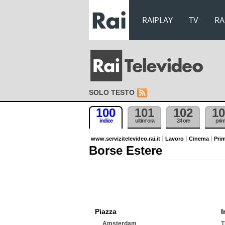
RAIPLAY
TV
RA
SOLO TESTO
100
101
102
10
indice
ultim'ora
24 ore
pri
www.servizitelevideo.rai.it
Lavoro
Cinema
Prim
Borse Estere
Piazza
I
Amsterdam
T