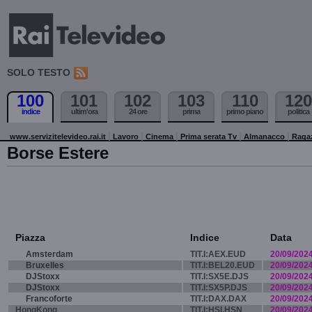
SOLO TESTO
100
101
102
103
110
120
indice
ultim'ora
24 ore
prima
primo piano
politica
www.servizitelevideo.rai.it
Lavoro
Cinema
Prima serata Tv
Almanacco
Raga
Borse Estere
Piazza
Indice
Data
Amsterdam
TIT.I:AEX.EUD
20/09/202
Bruxelles
TIT.I:BEL20.EUD
20/09/202
DJStoxx
TIT.I:SX5E.DJS
20/09/202
DJStoxx
TIT.I:SX5P.DJS
20/09/202
Francoforte
TIT.I:DAX.DAX
20/09/202
HongKong
TIT.I:HSI.HSN
20/09/202