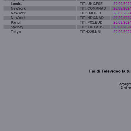
Londra
TIT.I:UKX.FSE
20/09/202
NewYork
TIT.I:COMP.NAD
20/09/202
NewYork
TIT.I:DJI.DJD
20/09/202
NewYork
TIT.I:NDX.NAD
20/09/202
Parigi
TIT.I:PX1.EUD
20/09/202
Sydney
TIT.I:XAO.AUS
20/09/202
Tokyo
TIT.N225.NNI
20/09/202
Fai di Televideo la 
Copyright 
Enginee