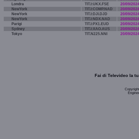
Londra
TIT.I:UKX.FSE
20/09/202
NewYork
TIT.I:COMP.NAD
20/09/202
NewYork
TIT.I:DJI.DJD
20/09/202
NewYork
TIT.I:NDX.NAD
20/09/202
Parigi
TIT.I:PX1.EUD
20/09/202
Sydney
TIT.I:XAO.AUS
20/09/202
Tokyo
TIT.N225.NNI
20/09/202
Fai di Televideo la 
Copyright 
Enginee