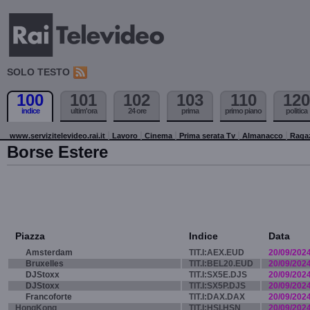
SOLO TESTO
100
101
102
103
110
120
indice
ultim'ora
24 ore
prima
primo piano
politica
www.servizitelevideo.rai.it
Lavoro
Cinema
Prima serata Tv
Almanacco
Raga
Borse Estere
Piazza
Indice
Data
Amsterdam
TIT.I:AEX.EUD
20/09/202
Bruxelles
TIT.I:BEL20.EUD
20/09/202
DJStoxx
TIT.I:SX5E.DJS
20/09/202
DJStoxx
TIT.I:SX5P.DJS
20/09/202
Francoforte
TIT.I:DAX.DAX
20/09/202
HongKong
TIT.I:HSI.HSN
20/09/202