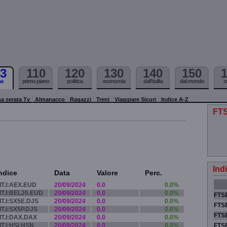
3
110
120
130
140
150
ma
primo piano
politica
economia
dall'itallia
dal mondo
c
a serata Tv
Almanacco
Ragazzi
Treni
Viaggiare Sicuri
Indice A-Z
FTS
Ind
ndice
Data
Valore
Perc.
IT.I:AEX.EUD
20/09/2024
0.0
0.0%
IT.I:BEL20.EUD
20/09/2024
0.0
0.0%
FTSE
IT.I:SX5E.DJS
20/09/2024
0.0
0.0%
FTSE
IT.I:SX5P.DJS
20/09/2024
0.0
0.0%
FTSE
IT.I:DAX.DAX
20/09/2024
0.0
0.0%
IT.I:HSI.HSN
20/09/2024
0.0
0.0%
FTS