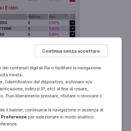
ci Esteri
Valore
Var.
DRA
0
0.00%
 YORK
0
0.00%
IGI
0
0.00%
YO
0
0.00%
Continua senza accettare
e dei contenuti digitali Rai e facilitare la navigazione
cità mirata.
 l'identificativo del dispositivo, archiviare e/o
ticazione, indirizzi IP, etc) al fine di creare,
. Puoi liberamente prestare, rifiutare o revocare il
de il banner, continuerai la navigazione in assenza di
e
Preferenze
per selezionare in modo analitico
referenze.