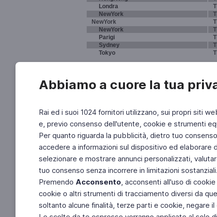
Londra
T
NewYork
T
NewYork
T
NewYork
T
Parigi
T
Sydney
T
Tokyo
T
Abbiamo a cuore la tua priv
Rai ed i suoi 1024 fornitori utilizzano, sui propri siti we
e, previo consenso dell'utente, cookie e strumenti equ
Per quanto riguarda la pubblicità, dietro tuo consenso, 
accedere a informazioni sul dispositivo ed elaborare dati
selezionare e mostrare annunci personalizzati, valutar
tuo consenso senza incorrere in limitazioni sostanziali
Premendo
Acconsento
, acconsenti all'uso di cookie
cookie o altri strumenti di tracciamento diversi da quel
soltanto alcune finalità, terze parti e cookie, negare
Le scelte da te espresse verranno applicate al solo dis