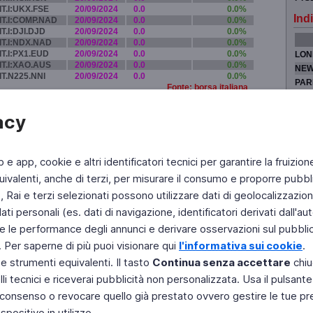
IT.I:UKX.FSE
20/09/2024
0.0
0.0%
Indi
IT.I:COMP.NAD
20/09/2024
0.0
0.0%
IT.I:DJI.DJD
20/09/2024
0.0
0.0%
IT.I:NDX.NAD
20/09/2024
0.0
0.0%
IT.I:PX1.EUD
20/09/2024
0.0
0.0%
LON
IT.I:XAO.AUS
20/09/2024
0.0
0.0%
NEW
IT.N225.NNI
20/09/2024
0.0
0.0%
PAR
Fonte: borsa italiana
TOK
acy
b e app, cookie e altri identificatori tecnici per garantire la fruizion
Fai di Televideo la tua Home Page
Chi Siamo
Scrivici
ivalenti, anche di terzi, per misurare il consumo e proporre pubbli
Rai e terzi selezionati possono utilizzare dati di geolocalizzazione,
Copyright © 2011 Rai - Tutti i diritti riservati
Engineered by RAI - Reti e Piattaforme
 personali (es. dati di navigazione, identificatori derivati dall'auten
e le performance degli annunci e derivare osservazioni sul pubblico
. Per saperne di più puoi visionare qui
l'informativa sui cookie
.
 e strumenti equivalenti. Il tasto
Continua senza accettare
chiu
li tecnici e riceverai pubblicità non personalizzata. Usa il pulsant
 il consenso o revocare quello già prestato ovvero gestire le tue p
positivo in utilizzo.