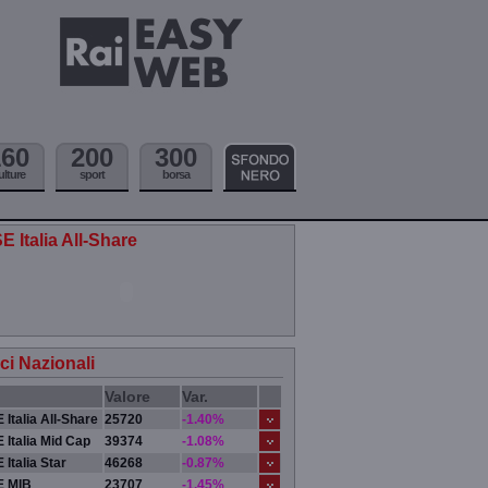
160
200
300
ulture
sport
borsa
E Italia All-Share
ici Nazionali
Valore
Var.
 Italia All-Share
25720
-1.40%
 Italia Mid Cap
39374
-1.08%
 Italia Star
46268
-0.87%
E MIB
23707
-1.45%