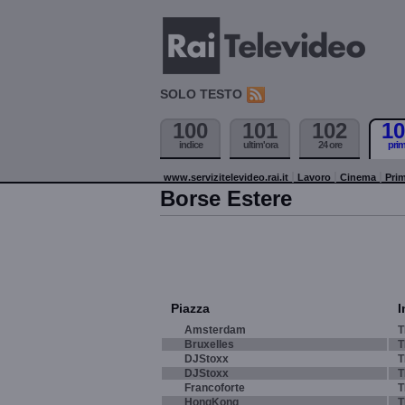
SOLO TESTO
100
101
102
10
indice
ultim'ora
24 ore
pri
www.servizitelevideo.rai.it
Lavoro
Cinema
Prim
Borse Estere
Piazza
I
Amsterdam
T
Bruxelles
T
DJStoxx
T
DJStoxx
T
Francoforte
T
HongKong
T