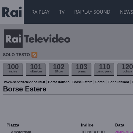
RAIPLAY
TV
RAIPLAY SOUND
NEW
SOLO TESTO
100
101
102
103
110
120
indice
ultim'ora
24 ore
prima
primo piano
politica
www.servizitelevideo.rai.it
Borsa Italiana
Borse Estere
Cambi
Fondi Italiani
Borse Estere
Piazza
Indice
Data
Amsterdam
TIT.I:AEX.EUD
20/09/202