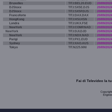
Bruxelles
TIT.I:BEL20.EUD
20/09/202
DJStoxx
TIT.I:SX5E.DJS
20/09/202
DJStoxx
TIT.I:SX5P.DJS
20/09/202
Francoforte
TIT.I:DAX.DAX
20/09/202
HongKong
TIT.I:HSI.HSN
20/09/202
Londra
TIT.I:UKX.FSE
20/09/202
NewYork
TIT.I:COMP.NAD
20/09/202
NewYork
TIT.I:DJI.DJD
20/09/202
NewYork
TIT.I:NDX.NAD
20/09/202
Parigi
TIT.I:PX1.EUD
20/09/202
Sydney
TIT.I:XAO.AUS
20/09/202
Tokyo
TIT.N225.NNI
20/09/202
Fai di Televideo la 
Copyright 
Enginee