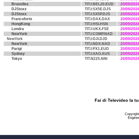
Bruxelles
TIT.I:BEL20.EUD
20/09/202
DJStoxx
TIT.I:SX5E.DJS
20/09/202
DJStoxx
TIT.I:SX5P.DJS
20/09/202
Francoforte
TIT.I:DAX.DAX
20/09/202
HongKong
TIT.I:HSI.HSN
20/09/202
Londra
TIT.I:UKX.FSE
20/09/202
NewYork
TIT.I:COMP.NAD
20/09/202
NewYork
TIT.I:DJI.DJD
20/09/202
NewYork
TIT.I:NDX.NAD
20/09/202
Parigi
TIT.I:PX1.EUD
20/09/202
Sydney
TIT.I:XAO.AUS
20/09/202
Tokyo
TIT.N225.NNI
20/09/202
Fai di Televideo la 
Copyright 
Enginee