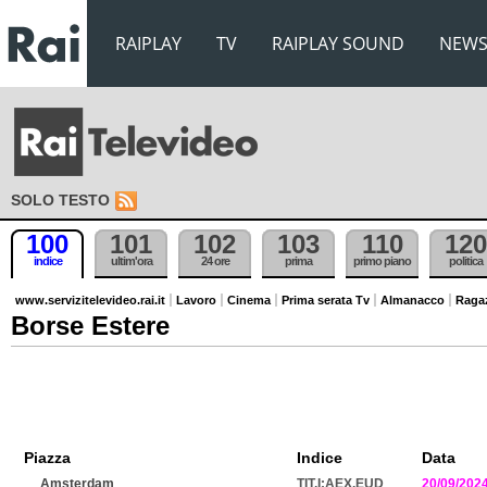
RAIPLAY
TV
RAIPLAY SOUND
NEW
SOLO TESTO
100
101
102
103
110
120
indice
ultim'ora
24 ore
prima
primo piano
politica
www.servizitelevideo.rai.it
Lavoro
Cinema
Prima serata Tv
Almanacco
Raga
Borse Estere
Piazza
Indice
Data
Amsterdam
TIT.I:AEX.EUD
20/09/202