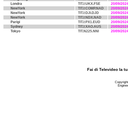
Londra
TIT.I:UKX.FSE
20/09/202
NewYork
TIT.I:COMP.NAD
20/09/202
NewYork
TIT.I:DJI.DJD
20/09/202
NewYork
TIT.I:NDX.NAD
20/09/202
Parigi
TIT.I:PX1.EUD
20/09/202
Sydney
TIT.I:XAO.AUS
20/09/202
Tokyo
TIT.N225.NNI
20/09/202
Fai di Televideo la 
Copyright 
Enginee