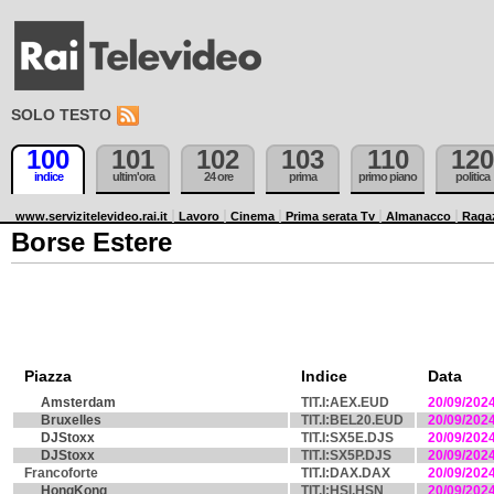
SOLO TESTO
100
101
102
103
110
120
indice
ultim'ora
24 ore
prima
primo piano
politica
www.servizitelevideo.rai.it
Lavoro
Cinema
Prima serata Tv
Almanacco
Raga
Borse Estere
Piazza
Indice
Data
Amsterdam
TIT.I:AEX.EUD
20/09/202
Bruxelles
TIT.I:BEL20.EUD
20/09/202
DJStoxx
TIT.I:SX5E.DJS
20/09/202
DJStoxx
TIT.I:SX5P.DJS
20/09/202
Francoforte
TIT.I:DAX.DAX
20/09/202
HongKong
TIT.I:HSI.HSN
20/09/202