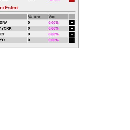
ci Esteri
Valore
Var.
DRA
0
0.00%
 YORK
0
0.00%
IGI
0
0.00%
YO
0
0.00%