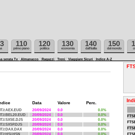
3
110
120
130
140
150
ma
primo piano
politica
economia
dall'itallia
dal mondo
c
a serata Tv
Almanacco
Ragazzi
Treni
Viaggiare Sicuri
Indice A-Z
FTS
Ind
ndice
Data
Valore
Perc.
IT.I:AEX.EUD
20/09/2024
0.0
0.0%
IT.I:BEL20.EUD
20/09/2024
0.0
0.0%
FTSE
IT.I:SX5E.DJS
20/09/2024
0.0
0.0%
FTSE
IT.I:SX5P.DJS
20/09/2024
0.0
0.0%
FTSE
IT.I:DAX.DAX
20/09/2024
0.0
0.0%
IT.I:HSI.HSN
20/09/2024
0.0
0.0%
FTS