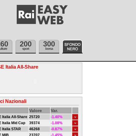
160
200
300
ulture
sport
borsa
E Italia All-Share
ici Nazionali
Valore
Var.
 Italia All-Share
25720
-1.40%
 Italia Mid Cap
39374
-1.08%
 Italia STAR
46268
-0.87%
E MIB
23707
-1.45%