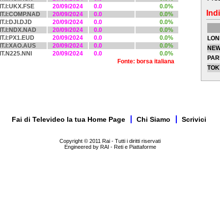
IT.I:UKX.FSE
20/09/2024
0.0
0.0%
Indi
IT.I:COMP.NAD
20/09/2024
0.0
0.0%
IT.I:DJI.DJD
20/09/2024
0.0
0.0%
IT.I:NDX.NAD
20/09/2024
0.0
0.0%
IT.I:PX1.EUD
20/09/2024
0.0
0.0%
LON
IT.I:XAO.AUS
20/09/2024
0.0
0.0%
NEW
IT.N225.NNI
20/09/2024
0.0
0.0%
PAR
Fonte: borsa italiana
TOK
Fai di Televideo la tua Home Page
Chi Siamo
Scrivici
Copyright © 2011 Rai - Tutti i diritti riservati
Engineered by RAI - Reti e Piattaforme