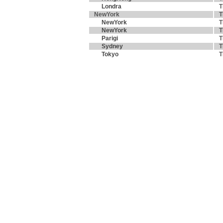
Londra
T
NewYork
T
NewYork
T
NewYork
T
Parigi
T
Sydney
T
Tokyo
T