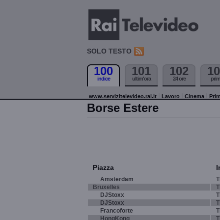
SOLO TESTO
100
101
102
10
indice
ultim'ora
24 ore
pri
www.servizitelevideo.rai.it
Lavoro
Cinema
Prim
Borse Estere
Piazza
I
Amsterdam
T
Bruxelles
T
DJStoxx
T
DJStoxx
T
Francoforte
T
HongKong
T