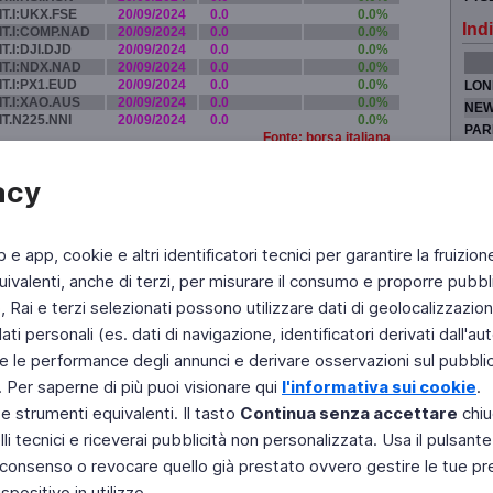
IT.I:UKX.FSE
20/09/2024
0.0
0.0%
Indi
IT.I:COMP.NAD
20/09/2024
0.0
0.0%
IT.I:DJI.DJD
20/09/2024
0.0
0.0%
IT.I:NDX.NAD
20/09/2024
0.0
0.0%
IT.I:PX1.EUD
20/09/2024
0.0
0.0%
LON
IT.I:XAO.AUS
20/09/2024
0.0
0.0%
NEW
IT.N225.NNI
20/09/2024
0.0
0.0%
PAR
Fonte: borsa italiana
TOK
acy
b e app, cookie e altri identificatori tecnici per garantire la fruizion
Fai di Televideo la tua Home Page
Chi Siamo
Scrivici
ivalenti, anche di terzi, per misurare il consumo e proporre pubbli
Rai e terzi selezionati possono utilizzare dati di geolocalizzazione,
Copyright © 2011 Rai - Tutti i diritti riservati
Engineered by RAI - Reti e Piattaforme
 personali (es. dati di navigazione, identificatori derivati dall'auten
e le performance degli annunci e derivare osservazioni sul pubblico
. Per saperne di più puoi visionare qui
l'informativa sui cookie
.
 e strumenti equivalenti. Il tasto
Continua senza accettare
chiu
li tecnici e riceverai pubblicità non personalizzata. Usa il pulsant
 il consenso o revocare quello già prestato ovvero gestire le tue p
positivo in utilizzo.