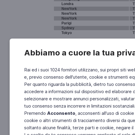
Londra
T
NewYork
T
NewYork
T
NewYork
T
Parigi
T
Sydney
T
Tokyo
T
Abbiamo a cuore la tua priv
Rai ed i suoi 1024 fornitori utilizzano, sui propri siti we
e, previo consenso dell'utente, cookie e strumenti equ
Per quanto riguarda la pubblicità, dietro tuo consenso, 
accedere a informazioni sul dispositivo ed elaborare dati
selezionare e mostrare annunci personalizzati, valutar
tuo consenso senza incorrere in limitazioni sostanziali
Premendo
Acconsento
, acconsenti all'uso di cookie
cookie o altri strumenti di tracciamento diversi da quel
soltanto alcune finalità, terze parti e cookie, negare
Le scelte da te espresse verranno applicate al solo dis