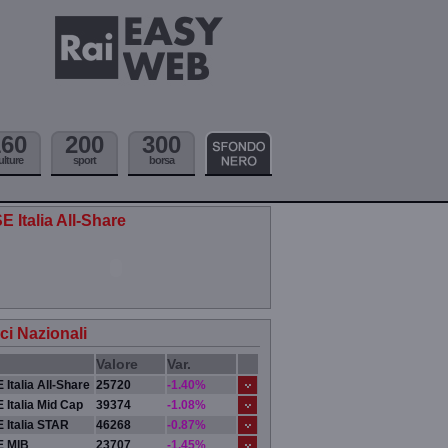
160
200
300
ulture
sport
borsa
E Italia All-Share
ici Nazionali
Valore
Var.
 Italia All-Share
25720
-1.40%
 Italia Mid Cap
39374
-1.08%
 Italia STAR
46268
-0.87%
E MIB
23707
-1.45%