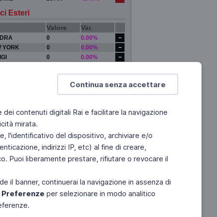
ci Esteri
Valore
Var.
DRA
0
0.00%
 YORK
0
0.00%
IGI
0
0.00%
YO
0
0.00%
Continua senza accettare
e dei contenuti digitali Rai e facilitare la navigazione
cità mirata.
 l'identificativo del dispositivo, archiviare e/o
ticazione, indirizzi IP, etc) al fine di creare,
. Puoi liberamente prestare, rifiutare o revocare il
de il banner, continuerai la navigazione in assenza di
e
Preferenze
per selezionare in modo analitico
referenze.