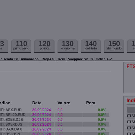
3
110
120
130
140
150
ma
primo piano
politica
economia
dall'itallia
dal mondo
c
a serata Tv
Almanacco
Ragazzi
Treni
Viaggiare Sicuri
Indice A-Z
FTS
Ind
ndice
Data
Valore
Perc.
IT.I:AEX.EUD
20/09/2024
0.0
0.0%
IT.I:BEL20.EUD
20/09/2024
0.0
0.0%
FTSE
IT.I:SX5E.DJS
20/09/2024
0.0
0.0%
FTSE
IT.I:SX5P.DJS
20/09/2024
0.0
0.0%
FTSE
IT.I:DAX.DAX
20/09/2024
0.0
0.0%
IT.I:HSI.HSN
20/09/2024
0.0
0.0%
FTS