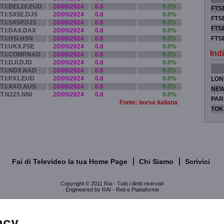
IT.I:BEL20.EUD
20/09/2024
0.0
0.0%
FTSE
IT.I:SX5E.DJS
20/09/2024
0.0
0.0%
FTSE
IT.I:SX5P.DJS
20/09/2024
0.0
0.0%
FTSE
IT.I:DAX.DAX
20/09/2024
0.0
0.0%
IT.I:HSI.HSN
20/09/2024
0.0
0.0%
FTS
IT.I:UKX.FSE
20/09/2024
0.0
0.0%
Indi
IT.I:COMP.NAD
20/09/2024
0.0
0.0%
IT.I:DJI.DJD
20/09/2024
0.0
0.0%
IT.I:NDX.NAD
20/09/2024
0.0
0.0%
IT.I:PX1.EUD
20/09/2024
0.0
0.0%
LON
IT.I:XAO.AUS
20/09/2024
0.0
0.0%
NEW
IT.N225.NNI
20/09/2024
0.0
0.0%
PAR
Fonte: borsa italiana
TOK
Fai di Televideo la tua Home Page
Chi Siamo
Scrivici
Copyright © 2011 Rai - Tutti i diritti riservati
Engineered by RAI - Reti e Piattaforme
acy