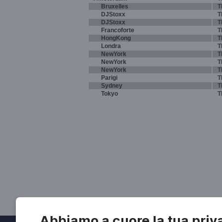
Bruxelles
T
DJStoxx
T
DJStoxx
T
Francoforte
T
HongKong
T
Londra
T
NewYork
T
NewYork
T
NewYork
T
Parigi
T
Sydney
T
Tokyo
T
Abbiamo a cuore la tua priv