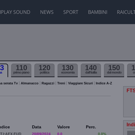
IPLAY SOUND
NEWS
SPORT
BAMBINI
RAICUL
3
110
120
130
140
150
ma
primo piano
politica
economia
dall'itallia
dal mondo
c
a serata Tv
Almanacco
Ragazzi
Treni
Viaggiare Sicuri
Indice A-Z
FTS
Ind
ndice
Data
Valore
Perc.
IT.I:AEX.EUD
20/09/2024
0.0
0.0%