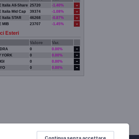
 Italia All-Share
25720
-1.40%
 Italia Mid Cap
39374
-1.08%
 Italia STAR
46268
-0.87%
E MIB
23707
-1.45%
ci Esteri
Valore
Var.
DRA
0
0.00%
 YORK
0
0.00%
IGI
0
0.00%
YO
0
0.00%
Continua senza accettare