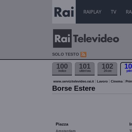
RAIPLAY
TV
RA
SOLO TESTO
100
101
102
10
indice
ultim'ora
24 ore
pri
www.servizitelevideo.rai.it
Lavoro
Cinema
Prim
Borse Estere
Piazza
I
Amsterdam
T