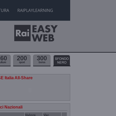
TURA
RAIPLAYLEARNING
160
200
300
ulture
sport
borsa
E Italia All-Share
ici Nazionali
Valore
Var.